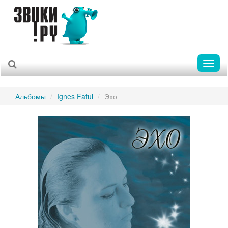
Toggl
naviga
Альбомы
Ignes Fatui
Эхо