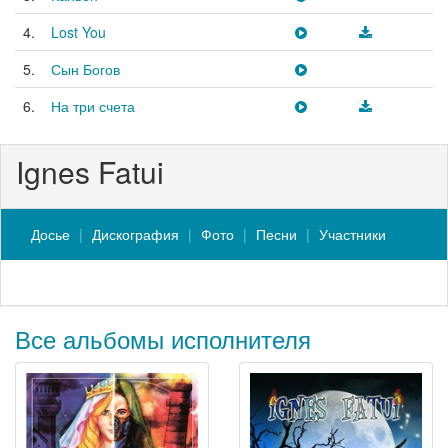
4.
Lost You
5.
Сын Богов
6.
На три счета
Ignes Fatui
Досье
Дискография
Фото
Песни
Участники
Все альбомы исполнителя