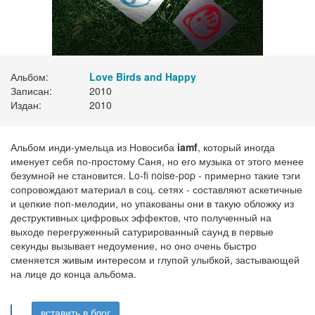
Альбом:
Love Birds and Happy
Записан:
2010
Издан:
2010
Альбом инди-умельца из Новосиба
iamf
, который иногда
именует себя по-простому Саня, но его музыка от этого менее
безумной не становится. Lo-fi noise-pop - примерно такие тэги
сопровождают материал в соц. сетях - составляют аскетичные
и цепкие поп-мелодии, но упакованы они в такую обложку из
деструктивных цифровых эффектов, что полученный на
выходе перегруженный сатурированный саунд в первые
секунды вызывает недоумение, но оно очень быстро
сменяется живым интересом и глупой улыбкой, застывающей
на лице до конца альбома.
вставить в блог