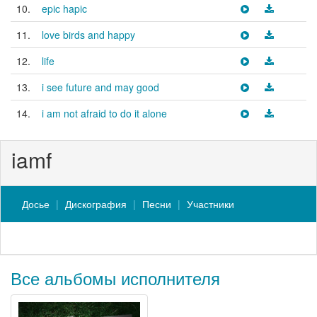
10.
epic hapic
11.
love birds and happy
12.
life
13.
i see future and may good
14.
i am not afraid to do it alone
iamf
Досье
Дискография
Песни
Участники
Все альбомы исполнителя