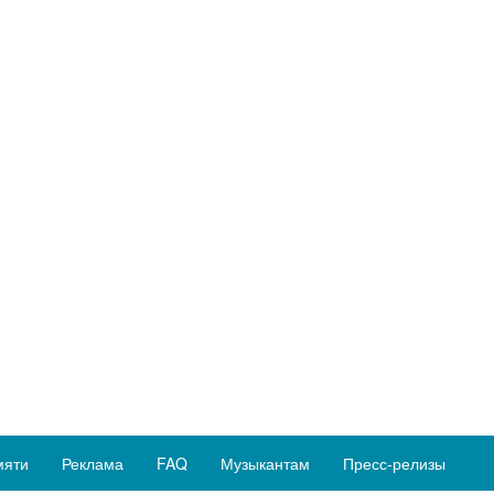
мяти
Реклама
FAQ
Музыкантам
Пресс-релизы