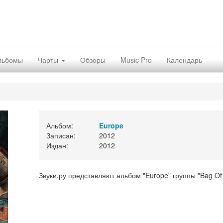
льбомы
Чарты
Обзоры
Music Pro
Календарь
Альбом:
Europe
Записан:
2012
Издан:
2012
Звуки.ру представляют альбом "Europe" группы "Bag Of