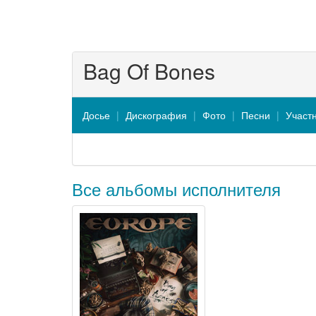
Bag Of Bones
Досье
Дискография
Фото
Песни
Участ
Все альбомы исполнителя