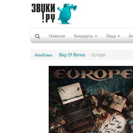
Новости
Концерты
Лица
А
Альбомы
Bag Of Bones
Europe