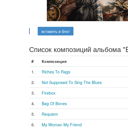
вставить в блог
Список композиций альбома "E
#
Композиция
1.
Riches To Rags
2.
Not Supposed To Sing The Blues
3.
Firebox
4.
Bag Of Bones
5.
Requiem
6.
My Woman My Friend