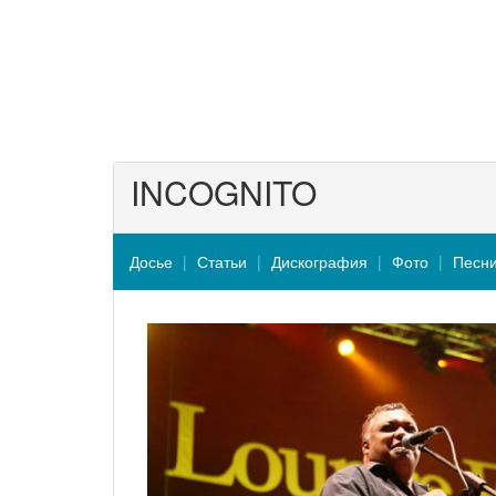
INCOGNITO
Досье
Статьи
Дискография
Фото
Песн