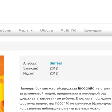
льбомы
Чарты
Обзоры
Music Pro
Календарь
Альбом:
Surreal
Записан:
2012
Издан:
2012
Пионеры британского эйсид-джаза
Incognito
не стали 
за изменчивой модой, предпочитая в очередной раз
удерживать завоеванные рубежи. В целом в последние
формула творчества Incognito не меняется (фанк+джаз
но различить небольшие оттенки все-таки можно.