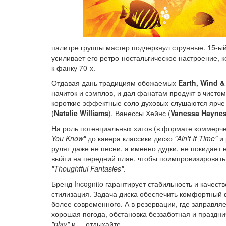
палитре группы мастер подчеркнул струнные. 15-
усиливает его ретро-ностальгическое настроение, 
к фанку 70-х.
Отдавая дань традициям обожаемых
Earth, Wind &
начиток и сэмплов, и дал фанатам продукт в чисто
короткие эффектные соло духовых слушаются ярче 
(
Natalie Williams
), Ванессы Хейнс (
Vanessa Hayne
На роль потенциальных хитов (в формате коммерче
You Know"
до кавера классики диско
"Ain't It Time"
и 
рулят даже не песни, а именно дудки, не покидает
выйти на передний план, чтобы поимпровизировать 
"Thoughtful Fantasies"
.
Бренд Incognito гарантирует стабильность и качест
стилизация. Задача диска обеспечить комфортный ф
более современного. А в резервации, где заправля
хорошая погода, обстановка беззаботная и праздни
"play"
и.... отдыхайте.