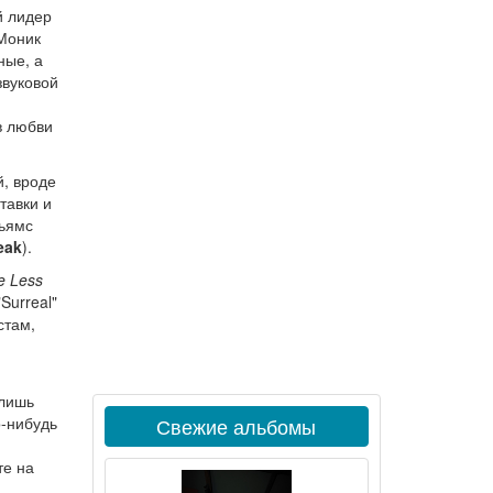
й лидер
 Моник
ные, а
звуковой
в любви
й, вроде
тавки и
льямс
eak
).
e Less
Surreal"
стам,
лишь
о-нибудь
Свежие альбомы
те на