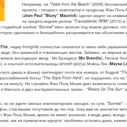
Например, на
"Tales from the Beach"
(2008) бессменны
проекта – гитарист, композитор и продюсер Жан-Поль
(
Jean Paul "Bluey" Maunick
) сделал акцент на клавиш
на предпоследнем релизе
"Transatlantic RPM"
(2010) в 
ый студийный альбом
"Surreal"
явно записан под знаком духовых, что
которое однозначно и безошибочно расценивается как объяснение 
 Fire
, лидер Incognito полностью отказался от каких-либо украшени
м виде, без примесей и отвлекающих жестов. Забавно, но жирные вс
вокала восходящих звезд - Мо Брэндиса (
Mo Brandis
), Натали Уи
s
), и опытной исполнительницы smooth jazz(а) Мэйсы Лик (
Maysa L
ского джаза и фанка) претендуют почти все номера, от бодрой
"Th
расслабленной боссы
"The Stars From Here"
, но ощущение, что на "
 ни на минуту. Не случайно Жан-Поль Моник дает возможность соли
и блеснуть в двух инструментальных треках -
"Rivers On The Sun"
и
во, но не ждите смелых композиторских находок: по сути,
"Surreal"
- 
он, став вашим попутчиком до тех пор, пока вам не захочется чег
ет Жан-Поль Моник, время не имеет значения, в моде джаз, всегда
чная, как на приморском курорте: проблемы остались дома, нажми