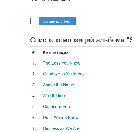
вставить в блог
Список композиций альбома "Su
#
Композиция
1.
The Less You Know
2.
Goodbye to Yesterday
3.
Above the Name
4.
Ain't it Time
5.
Capricorn Sun
6.
Don't Wanna Know
7.
Restless as We Are