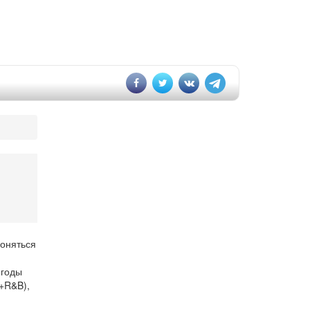
гоняться
 годы
+R&B),