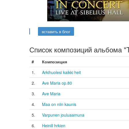
вставить в блог
Список композиций альбома "T
#
Композиция
1.
Arkihuolesi kaikki heit
2.
Ave Maria op.80
3.
Ave Maria
4.
Maa on niin kaunis
5.
Varpunen jouluaamuna
6.
Heinill hrkien