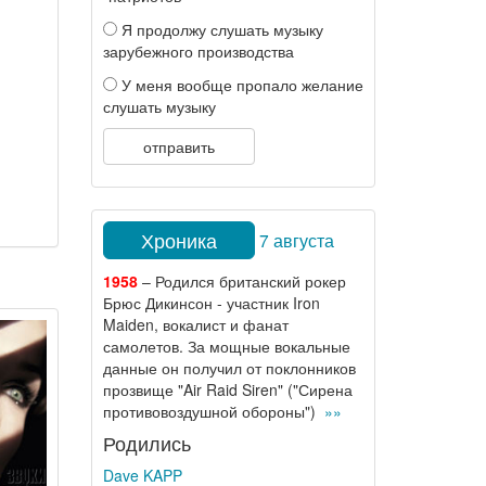
Я продолжу слушать музыку
зарубежного производства
У меня вообще пропало желание
слушать музыку
отправить
Хроника
7 августа
1958
– Родился британский рокер
Брюс Дикинсон - участник Iron
Maiden, вокалист и фанат
самолетов. За мощные вокальные
данные он получил от поклонников
прозвище "Air Raid Siren" ("Сирена
противовоздушной обороны")
»»
Родились
Dave KAPP