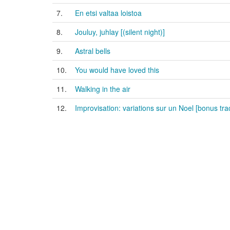
7.
En etsi valtaa loistoa
8.
Jouluy, juhlay [(silent night)]
9.
Astral bells
10.
You would have loved this
11.
Walking in the air
12.
Improvisation: variations sur un Noel [bonus tra