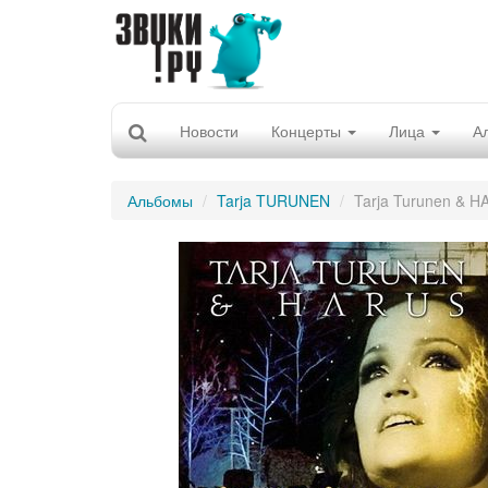
Новости
Концерты
Лица
А
Альбомы
Tarja TURUNEN
Tarja Turunen & 