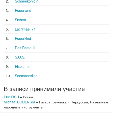
2.
Schneekonigin
3.
Feuerland
4.
Sieben
5.
Lacrimae '74
6.
Feuerkind
7.
Das Ratsel II
8.
S.O.S.
9.
Eisblumen
10.
Seemannslied
В записи принимали участие
Eric FISH
– Вокал
Michael BODENSKI
– Гитара, Бэк-вокал, Перкуссия, Различные
народные инструменты