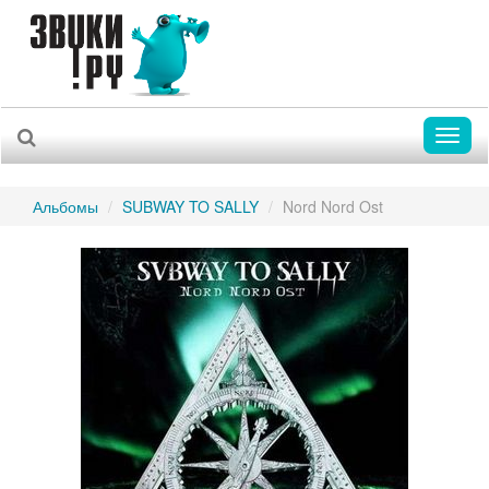
Toggl
naviga
Альбомы
SUBWAY TO SALLY
Nord Nord Ost