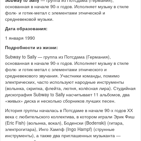
Subway to Sally
— группа из Потсдама (Германия),
основанная в начале 90-х годов. Исполняет музыку в стиле
фолк- и готик-метал с элементами этнической и
средневековой музыки.
Дата образования:
1 января 1990
Подробности из жизни:
Subway to Sally — группа из Потсдама (Германия),
основанная в начале 90-х годов. Исполняет музыку в стиле
фолк- и готик-метал с элементами этнического и
средневекового звучания. Участники команды, помимо
электрических, часто используют народные инструменты
(волынка, скрипка, флейта, лютня, колёсная лира). Студийная
дискография Subway to Sally насчитывает 11 альбомов, два
«живых» диска и несколько сборников лучших песен.
История группы началась в Потсдаме в начале 90-х годов ХХ
века с любительского коллектива, в котором играли Эрик Фиш
(Eric Fish) (волынка, вокал), Боденски (Bodenski) (гитара,
электрогитара), Инго Хампф (Ingo Hampf) (струнные
инструменты), а также два приглашенных музыканта —