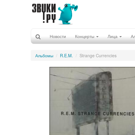
Новости
Концерты
Лица
А
Альбомы
R.E.M.
Strange Currencies