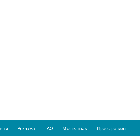
мяти
Реклама
FAQ
Музыкантам
Пресс-релизы