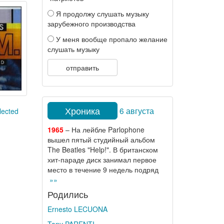
Я продолжу слушать музыку
зарубежного производства
У меня вообще пропало желание
слушать музыку
отправить
Хроника
6 августа
lected
1965
– На лейбле Parlophone
вышел пятый студийный альбом
The Beatles "Help!". В британском
хит-параде диск занимал первое
место в течение 9 недель подряд
»»
Родились
Ernesto LECUONA