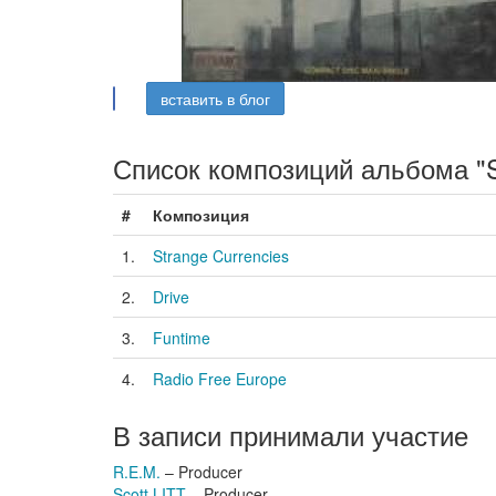
вставить в блог
Список композиций альбома "St
#
Композиция
1.
Strange Currencies
2.
Drive
3.
Funtime
4.
Radio Free Europe
В записи принимали участие
R.E.M.
– Producer
Scott LITT
– Producer