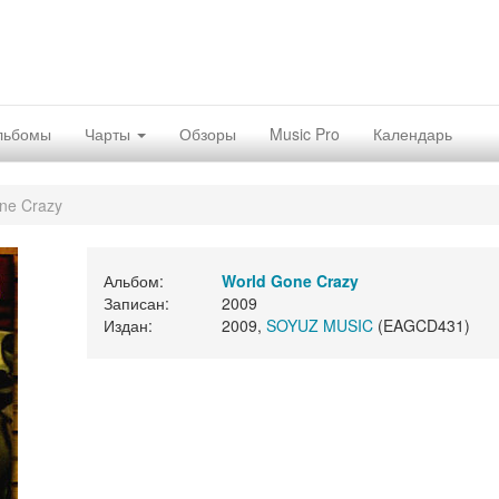
льбомы
Чарты
Обзоры
Music Pro
Календарь
ne Crazy
Альбом:
World Gone Crazy
Записан:
2009
Издан:
2009,
SOYUZ MUSIC
(EAGCD431)