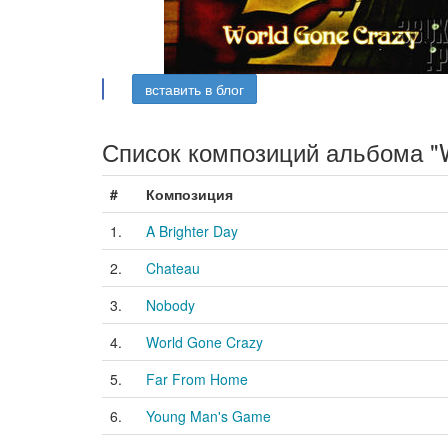
вставить в блог
Список композиций альбома "W
#
Композиция
1.
A Brighter Day
2.
Chateau
3.
Nobody
4.
World Gone Crazy
5.
Far From Home
6.
Young Man's Game