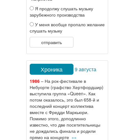
Я продолжу слушать музыку
зарубежного производства
У меня вообще пропало желание
слушать музыку
отправить
Хроника
9 августа
1986
– На рок-фестивале в
Небуорте (графство Хертфордшир)
выступила группа «Queen». Как
потом оказалось, это был 658-й и
последний концерт коллектива
вместе с Фредди Маркьюри.
Помимо этого, доподлинно
известно, что две посетительницы
не дождались финала и родили
прямо на концерте
»»