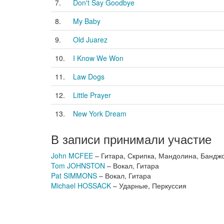
7.
Don't Say Goodbye
8.
My Baby
9.
Old Juarez
10.
I Know We Won
11.
Law Dogs
12.
Little Prayer
13.
New York Dream
В записи принимали участие
John MCFEE
– Гитара, Скрипка, Мандолина, Банджо
Tom JOHNSTON
– Вокал, Гитара
Pat SIMMONS
– Вокал, Гитара
Michael HOSSACK
– Ударные, Перкуссия