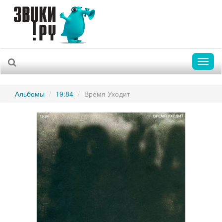
Toggl
naviga
Альбомы
19:84
Время Уходит