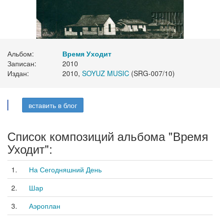
Альбом:
Время Уходит
Записан:
2010
Издан:
2010,
SOYUZ MUSIC
(SRG-007/10)
вставить в блог
Список композиций альбома "Время
Уходит":
1.
На Сегодняшний День
2.
Шар
3.
Аэроплан