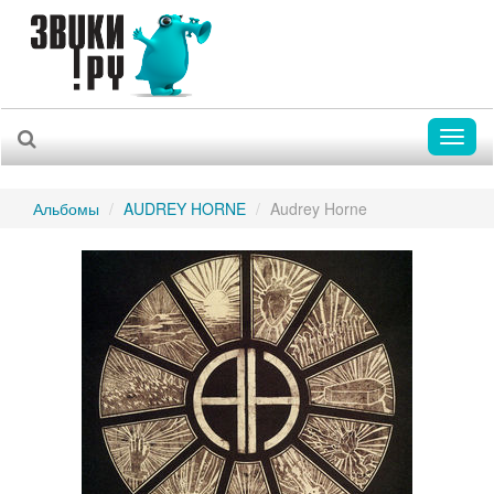
Toggl
naviga
Альбомы
AUDREY HORNE
Audrey Horne