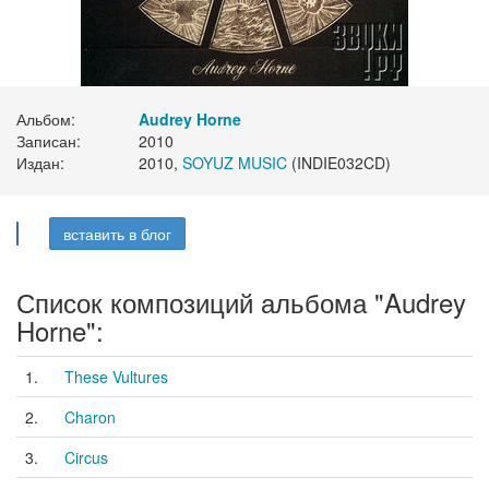
Альбом:
Audrey Horne
Записан:
2010
Издан:
2010,
SOYUZ MUSIC
(INDIE032CD)
вставить в блог
Список композиций альбома "Audrey
Horne":
1.
These Vultures
2.
Charon
3.
Circus