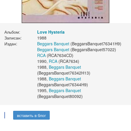
Альбом:
Love Hysteria
Записан:
1988
Издан:
Beggars Banquet
(BeggarsBanquet76341H9)
Beggars Banquet
(BeggarsBanquet57022)
RCA
(RCA7634CD)
1990,
RCA
(RCA7634)
1988,
Beggars Banquet
(BeggarsBanquet76342H13)
1988,
Beggars Banquet
(BeggarsBanquet76344H9)
1995,
Beggars Banquet
(BeggarsBanquet80092)
вставить в блог