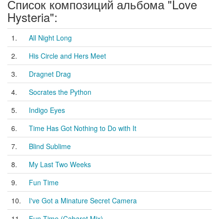
Список композиций альбома "Love
Hysteria":
1.
All Night Long
2.
His Circle and Hers Meet
3.
Dragnet Drag
4.
Socrates the Python
5.
Indigo Eyes
6.
Time Has Got Nothing to Do with It
7.
Blind Sublime
8.
My Last Two Weeks
9.
Fun Time
10.
I've Got a Minature Secret Camera
11.
Fun Time (Cabaret Mix)