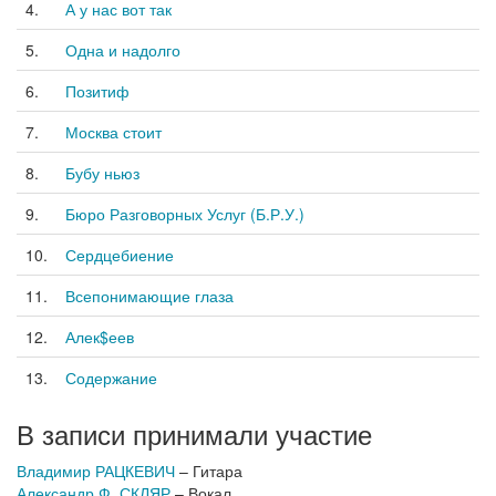
4.
А у нас вот так
5.
Одна и надолго
6.
Позитиф
7.
Москва стоит
8.
Бубу ньюз
9.
Бюро Разговорных Услуг (Б.Р.У.)
10.
Сердцебиение
11.
Всепонимающие глаза
12.
Алек$еев
13.
Содержание
В записи принимали участие
Владимир РАЦКЕВИЧ
– Гитара
Александр Ф. СКЛЯР
– Вокал