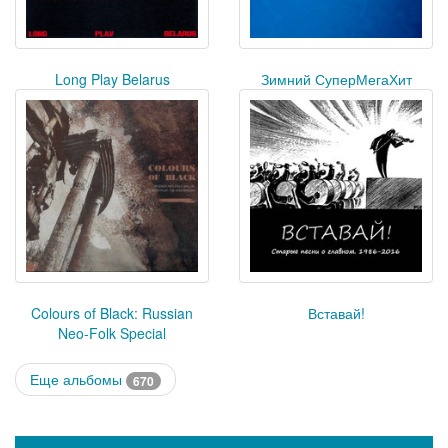
Long Play Belarus
Зимний СуперМегаХит
Colours of Black: Russian
Вставай!
Neo-Folk Special
Еще альбомы
670