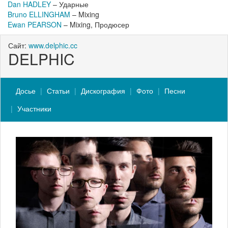
Dan HADLEY
– Ударные
Bruno ELLINGHAM
– Mixing
Ewan PEARSON
– Mixing, Продюсер
Сайт:
www.delphic.cc
DELPHIC
Досье
Статьи
Дискография
Фото
Песни
Участники