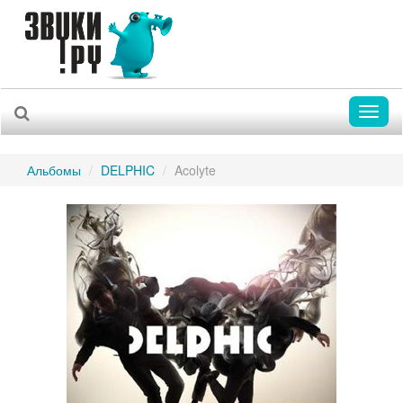
Toggl
naviga
Альбомы
DELPHIC
Acolyte