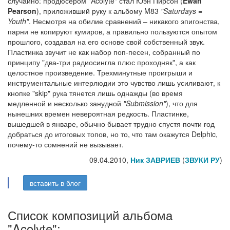
случайно: продюсером "Acolyte" стал Юэн Пирсон (
Ewan
Pearson
), приложивший руку к альбому M83
"Saturdays =
Youth"
. Несмотря на обилие сравнений – никакого эпигонства,
парни не копируют кумиров, а правильно пользуются опытом
прошлого, создавая на его основе свой собственный звук.
Пластинка звучит не как набор поп-песен, собранный по
принципу "два-три радиосингла плюс проходняк", а как
целостное произведение. Трехминутные проигрыши и
инструментальные интерлюдии это чувство лишь усиливают, к
кнопке "skip" рука тянется лишь однажды (во время
медленной и несколько занудной
"Submission"
), что для
нынешних времен невероятная редкость. Пластинке,
вышедшей в январе, обычно бывает трудно спустя почти год
добраться до итоговых топов, но то, что там окажутся Delphic,
почему-то сомнений не вызывает.
09.04.2010,
Ник ЗАВРИЕВ
(
ЗВУКИ РУ
)
вставить в блог
Список композиций альбома
"Acolyte":