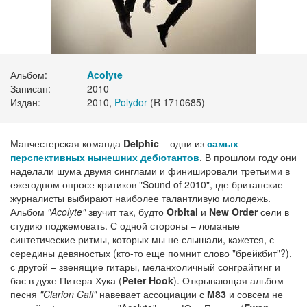
Альбом:
Acolyte
Записан:
2010
Издан:
2010,
Polydor
(R 1710685)
Манчестерская команда
Delphic
– одни из
самых
перспективных нынешних дебютантов
. В прошлом году они
наделали шума двумя синглами и финишировали третьими в
ежегодном опросе критиков "Sound of 2010", где британские
журналисты выбирают наиболее талантливую молодежь.
Альбом
"Acolyte"
звучит так, будто
Orbital
и
New Order
сели в
студию поджемовать. С одной стороны – ломаные
синтетические ритмы, которых мы не слышали, кажется, с
середины девяностых (кто-то еще помнит слово "брейкбит"?),
с другой – звенящие гитары, меланхоличный сонграйтинг и
бас в духе Питера Хука (
Peter Hook
). Открывающая альбом
песня
"Clarion Call"
навевает ассоциации с
M83
и совсем не