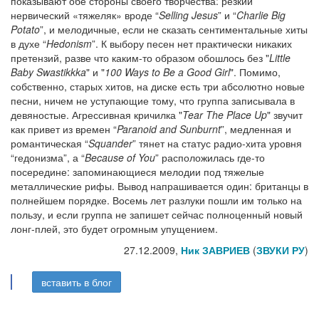
показывают обе стороны своего творчества: резкий
нервический «тяжеляк» вроде “
Selling Jesus
” и “
Charlie Big
Potato
”, и мелодичные, если не сказать сентиментальные хиты
в духе “
Hedonism
”. К выбору песен нет практически никаких
претензий, разве что каким-то образом обошлось без "
Little
Baby Swastikkka
" и "
100 Ways to Be a Good Girl
". Помимо,
собственно, старых хитов, на диске есть три абсолютно новые
песни, ничем не уступающие тому, что группа записывала в
девяностые. Агрессивная кричилка "
Tear The Place Up
" звучит
как привет из времен “
Paranoid and Sunburnt
”, медленная и
романтическая “
Squander
” тянет на статус радио-хита уровня
“гедонизма”, а “
Because of You
” расположилась где-то
посередине: запоминающиеся мелодии под тяжелые
металлические рифы. Вывод напрашивается один: британцы в
полнейшем порядке. Восемь лет разлуки пошли им только на
пользу, и если группа не запишет сейчас полноценный новый
лонг-плей, это будет огромным упущением.
27.12.2009,
Ник ЗАВРИЕВ
(
ЗВУКИ РУ
)
вставить в блог