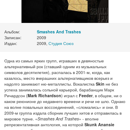
Альбом:
Smashes And Trashes
Записан:
2009
Издан:
2009,
Студия Союз
Одна из самых ярких групп, игравших в девяностые
альтернативный рок (ставший одним из музыкальных
символов десятилетия), распалась в 2001-м, когда, как
казалось, место вчерашних альтернативщиков всерьез и
надолго занимают ню-металлисты. Вокалистка
Skin
не без
успеха занималась сольной карьерой, барабанщик Марк
Ричардсон (
Mark Richardson
) играл с
Feeder
, в общем, ни о
каком реюнионе до недавнего времени и речи не шло. Однако
на волне повальных воссоединений, «сломались» и они. В
2009-м группа издала сборник лучших хитов и отправилась в
мировое турне. «
Smashes And Trashes
» - вполне
репрезентативная антология, на которой
Skunk Anansie