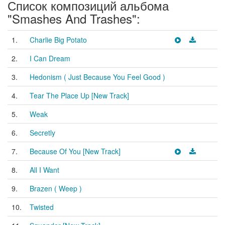
Список композиций альбома
"Smashes And Trashes":
1.
Charlie Big Potato
2.
I Can Dream
3.
Hedonism ( Just Because You Feel Good )
4.
Tear The Place Up [New Track]
5.
Weak
6.
Secretly
7.
Because Of You [New Track]
8.
All I Want
9.
Brazen ( Weep )
10.
Twisted