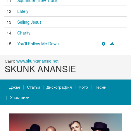
11.
Squander [New Track]
12.
Lately
13.
Selling Jesus
14.
Charity
15.
You'll Follow Me Down
Сайт:
www.skunkanansie.net
SKUNK ANANSIE
Досье
Статьи
Дискография
Фото
Песни
Участники