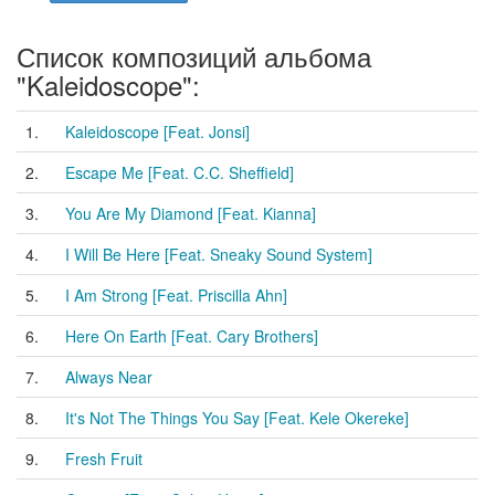
Список композиций альбома
"Kaleidoscope":
1.
Kaleidoscope [Feat. Jonsi]
2.
Escape Me [Feat. C.C. Sheffield]
3.
You Are My Diamond [Feat. Kianna]
4.
I Will Be Here [Feat. Sneaky Sound System]
5.
I Am Strong [Feat. Priscilla Ahn]
6.
Here On Earth [Feat. Cary Brothers]
7.
Always Near
8.
It's Not The Things You Say [Feat. Kele Okereke]
9.
Fresh Fruit