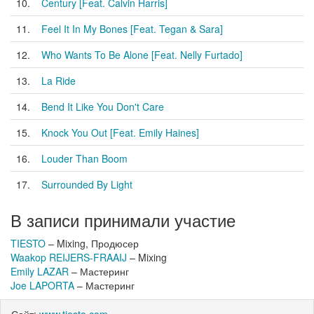
10.
Century [Feat. Calvin Harris]
11.
Feel It In My Bones [Feat. Tegan & Sara]
12.
Who Wants To Be Alone [Feat. Nelly Furtado]
13.
La Ride
14.
Bend It Like You Don't Care
15.
Knock You Out [Feat. Emily Haines]
16.
Louder Than Boom
17.
Surrounded By Light
В записи принимали участие
TIESTO
– Mixing, Продюсер
Waakop REIJERS-FRAAIJ
– Mixing
Emily LAZAR
– Мастеринг
Joe LAPORTA
– Мастеринг