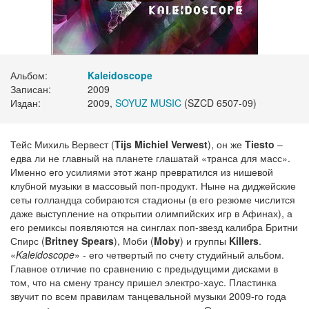
Альбом:
Kaleidoscope
Записан:
2009
Издан:
2009,
SOYUZ MUSIC
(SZCD 6507-09)
Тейс Михиль Вервест (
Tijs Michiel Verwest
), он же
Tiesto
–
едва ли не главный на планете глашатай «транса для масс».
Именно его усилиями этот жанр превратился из нишевой
клубной музыки в массовый поп-продукт. Ныне на диджейские
сеты голландца собираются стадионы (в его резюме числится
даже выступление на открытии олимпийских игр в Афинах), а
его ремиксы появляются на синглах поп-звезд калибра Бритни
Спирс (
Britney Spears
), Моби (
Moby
) и группы
Killers
.
«
Kaleidoscope
» - его четвертый по счету студийный альбом.
Главное отличие по сравнению с предыдущими дисками в
том, что на смену трансу пришел электро-хаус. Пластинка
звучит по всем правилам танцевальной музыки 2009-го года