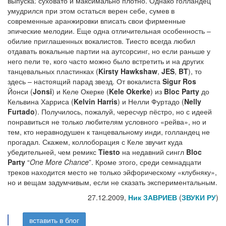
выпуска: суховато и максимально плотно. Однако голландец
умудрился при этом остаться верен себе, сумев в
современные аранжировки вписать свои фирменные
эпические мелодии. Еще одна отличительная особенность –
обилие приглашенных вокалистов. Тиесто всегда любил
отдавать вокальные партии на аутсорсинг, но если раньше у
него пели те, кого часто можно было встретить и на других
танцевальных пластинках (
Kirsty Hawkshaw
,
JES
,
BT
), то
здесь – настоящий парад звезд. От вокалиста
Sigur Ros
Йонси (
Jonsi
) и Келе Окерке (
Kele Okerke
) из
Bloc Party
до
Кельвина Харриса (
Kelvin Harris
) и Нелли Фуртадо (
Nelly
Furtado
). Получилось, пожалуй, чересчур пёстро, но с идеей
понравиться не только любителям условного «рейва», но и
тем, кто неравнодушен к танцевальному инди, голландец не
прогадал. Скажем, коллоборация с Келе звучит куда
убедительней, чем ремикс
Tiesto
на недавний сингл
Bloc
Party
“
One More Chance
”. Кроме этого, среди семнадцати
треков находится место не только эйфорическому «клубняку»,
но и вещам задумчивым, если не сказать экспериментальным.
27.12.2009,
Ник ЗАВРИЕВ
(
ЗВУКИ РУ
)
вставить в блог