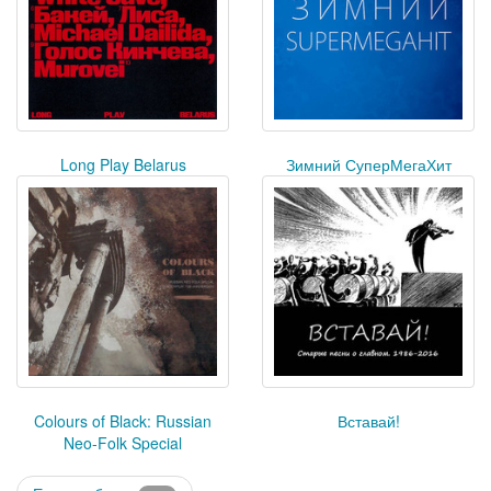
Long Play Belarus
Зимний СуперМегаХит
Colours of Black: Russian
Вставай!
Neo-Folk Special