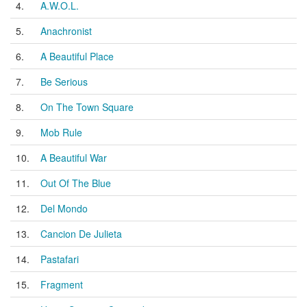
4.
A.W.O.L.
5.
Anachronist
6.
A Beautiful Place
7.
Be Serious
8.
On The Town Square
9.
Mob Rule
10.
A Beautiful War
11.
Out Of The Blue
12.
Del Mondo
13.
Cancion De Julieta
14.
Pastafari
15.
Fragment