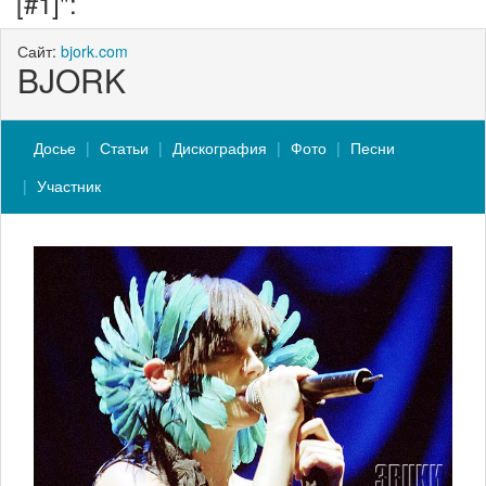
[#1]":
Сайт:
bjork.com
BJORK
Досье
Статьи
Дискография
Фото
Песни
Участник