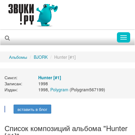
Toggl
naviga
Альбомы
BJORK
Hunter [#1]
Сингл:
Hunter [#1]
Записан:
1998
Издан:
1998,
Polygram
(Polygram567199)
вставить в блог
Список композиций альбома "Hunter