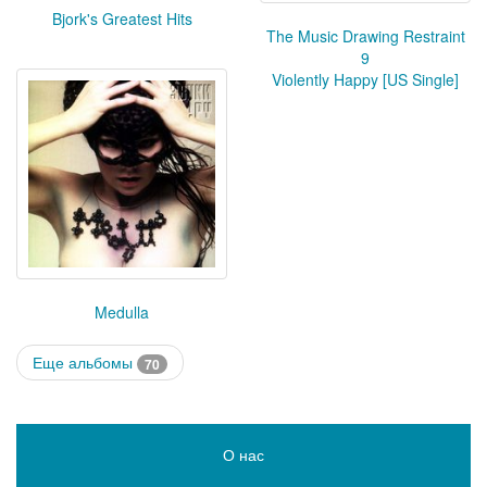
Bjork's Greatest Hits
The Music Drawing Restraint
9
Violently Happy [US Single]
Medulla
Еще альбомы
70
О нас