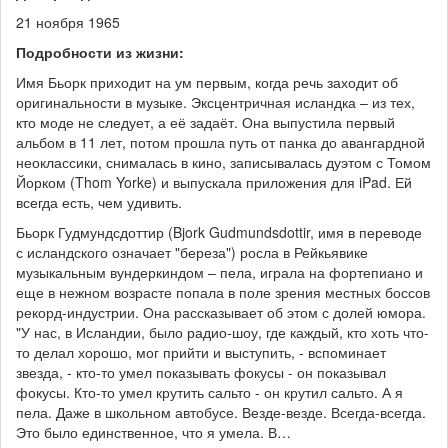
21 ноября 1965
Подробности из жизни:
Имя Бьорк приходит на ум первым, когда речь заходит об
оригинальности в музыке. Эксцентричная исландка – из тех,
кто моде не следует, а её задаёт. Она выпустила первый
альбом в 11 лет, потом прошла путь от панка до авангардной
неоклассики, снималась в кино, записывалась дуэтом с Томом
Йорком (Thom Yorke) и выпускала приложения для iPad. Ей
всегда есть, чем удивить.
Бьорк Гудмундсдоттир (Bjork Gudmundsdottir, имя в переводе
с исландского означает "береза") росла в Рейкьявике
музыкальным вундеркиндом – пела, играла на фортепиано и
еще в нежном возрасте попала в поле зрения местных боссов
рекорд-индустрии. Она рассказывает об этом с долей юмора.
"У нас, в Исландии, было радио-шоу, где каждый, кто хоть что-
то делал хорошо, мог прийти и выступить, - вспоминает
звезда, - кто-то умел показывать фокусы - он показывал
фокусы. Кто-то умел крутить сальто - он крутил сальто. А я
пела. Даже в школьном автобусе. Везде-везде. Всегда-всегда.
Это было единственное, что я умела. В…