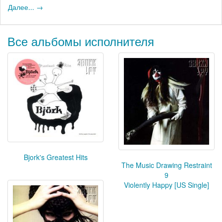
Далее... →
Все альбомы исполнителя
Bjork's Greatest Hits
The Music Drawing Restraint
9
Violently Happy [US Single]