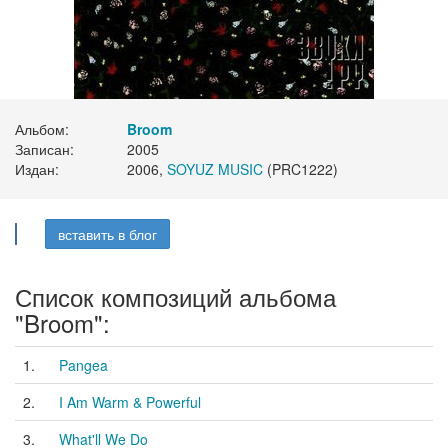
Альбом:
Broom
Записан:
2005
Издан:
2006,
SOYUZ MUSIC
(PRC1222)
вставить в блог
Список композиций альбома
"Broom":
1.
Pangea
2.
I Am Warm & Powerful
3.
What'll We Do