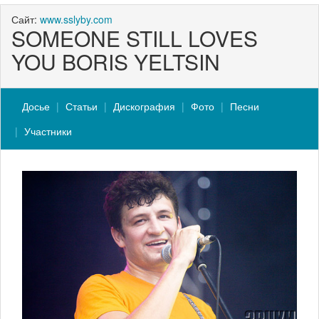
Сайт:
www.sslyby.com
SOMEONE STILL LOVES
YOU BORIS YELTSIN
Досье
Статьи
Дискография
Фото
Песни
Участники