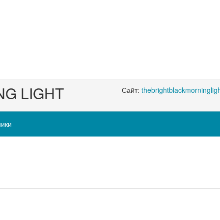
NG LIGHT
Сайт:
thebrightblackmorninglig
ники