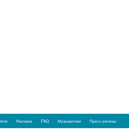
мяти
Реклама
FAQ
Музыкантам
Пресс-релизы