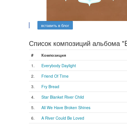
вставить в блог
Список композиций альбома "Bri
#
Композиция
1.
Everybody Daylight
2.
Friend Of Time
3.
Fry Bread
4.
Star Blanket River Child
5.
All We Have Broken Shines
6.
A River Could Be Loved