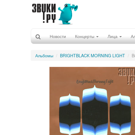
Новости
Концерты
Лица
А
Альбомы
BRIGHTBLACK MORNING LIGHT
B