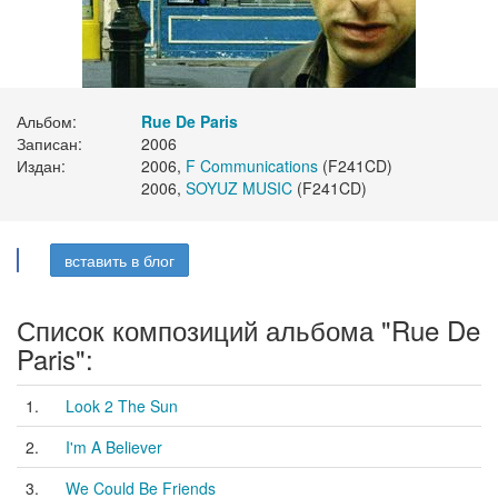
Альбом:
Rue De Paris
Записан:
2006
Издан:
2006,
F Communications
(F241CD)
2006,
SOYUZ MUSIC
(F241CD)
вставить в блог
Список композиций альбома "Rue De
Paris":
1.
Look 2 The Sun
2.
I'm A Believer
3.
We Could Be Friends