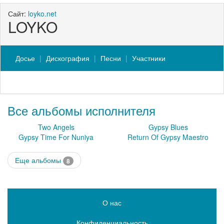
Сайт:
loyko.net
LOYKO
Досье
Дискография
Песни
Участники
Все альбомы исполнителя
Two Angels
Gypsy Blues
Gypsy Time For Nuniya
Return Of Gypsy Maestro
Еще альбомы
8
О нас
Конфиденциальность