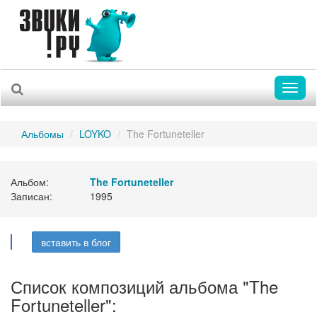
Toggl
naviga
Альбомы
LOYKO
The Fortuneteller
Альбом:
The Fortuneteller
Записан:
1995
вставить в блог
Список композиций альбома "The
Fortuneteller":