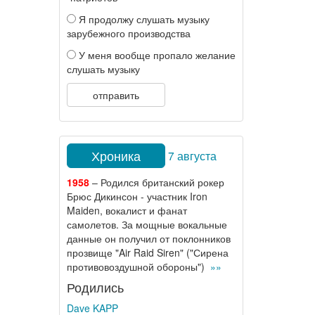
Я продолжу слушать музыку
зарубежного производства
У меня вообще пропало желание
слушать музыку
отправить
Хроника
7 августа
1958
– Родился британский рокер
Брюс Дикинсон - участник Iron
Maiden, вокалист и фанат
самолетов. За мощные вокальные
данные он получил от поклонников
прозвище "Air Raid Siren" ("Сирена
противовоздушной обороны")
»»
Родились
Dave KAPP