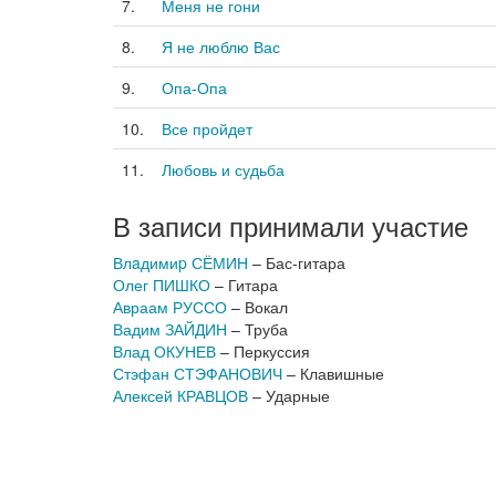
7.
Меня не гони
8.
Я не люблю Вас
9.
Опа-Опа
10.
Все пройдет
11.
Любовь и судьба
В записи принимали участие
Влaдимиp СЁМИН
– Бас-гитара
Олег ПИШКО
– Гитара
Авраам РУССО
– Вокал
Вадим ЗАЙДИН
– Труба
Влад ОКУНЕВ
– Перкуссия
Стэфан СТЭФАНОВИЧ
– Клавишные
Алексей КРАВЦОВ
– Ударные