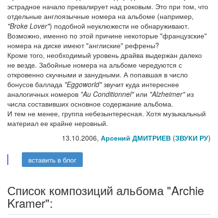
эстрадное начало превалирует над роковым. Это при том, что
отдельные англоязычные номера на альбоме (например,
"Broke Lover"
) подобной неуклюжести не обнаруживают.
Возможно, именно по этой причине некоторые "французские"
номера на диске имеют "англиские" рефрены?
Кроме того, необходимый уровень драйва выдержан далеко
не везде. Забойные номера на альбоме чередуются с
откровенно скучными и занудными. А попавшая в число
бонусов баллада
"Eggoworld"
звучит куда интереснее
аналогичных номеров
"Au Conditionnel"
или
"Alzheimer"
из
числа составивших основное содержание альбома.
И тем не менее, группа небезынтересная. Хотя музыкальный
материал ее крайне неровный.
13.10.2006,
Арсений ДМИТРИЕВ
(
ЗВУКИ РУ
)
вставить в блог
Список композиций альбома "Archie
Kramer":