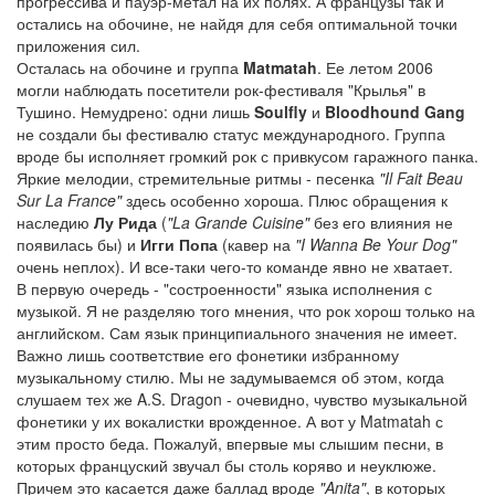
прогрессива и пауэр-метал на их полях. А французы так и
остались на обочине, не найдя для себя оптимальной точки
приложения сил.
Осталась на обочине и группа
Matmatah
. Ее летом 2006
могли наблюдать посетители рок-фестиваля "Крылья" в
Тушино. Немудрено: одни лишь
Soulfly
и
Bloodhound Gang
не создали бы фестивалю статус международного. Группа
вроде бы исполняет громкий рок с привкусом гаражного панка.
Яркие мелодии, стремительные ритмы - песенка
"Il Fait Beau
Sur La France"
здесь особенно хороша. Плюс обращения к
наследию
Лу Рида
(
"La Grande Cuisine"
без его влияния не
появилась бы) и
Игги Попа
(кавер на
"I Wanna Be Your Dog"
очень неплох). И все-таки чего-то команде явно не хватает.
В первую очередь - "состроенности" языка исполнения с
музыкой. Я не разделяю того мнения, что рок хорош только на
английском. Сам язык принципиального значения не имеет.
Важно лишь соответствие его фонетики избранному
музыкальному стилю. Мы не задумываемся об этом, когда
слушаем тех же A.S. Dragon - очевидно, чувство музыкальной
фонетики у их вокалистки врожденное. А вот у Matmatah с
этим просто беда. Пожалуй, впервые мы слышим песни, в
которых француский звучал бы столь коряво и неуклюже.
Причем это касается даже баллад вроде
"Anita"
, в которых