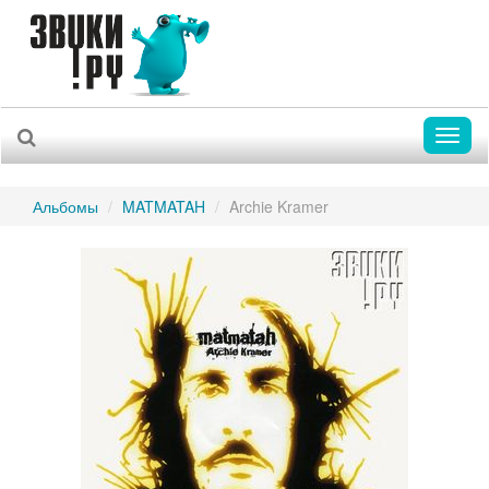
Toggl
naviga
Альбомы
MATMATAH
Archie Kramer