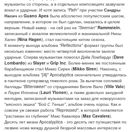
музыканты со стороны, а в отдельных композициях зазвучали
вокал и ударные. И хотя запись
"Path"
при участии
Сандры
Насич
из
Guano Apes
была абсолютно популистским шагом,
направление, в котором он был сделан, оказалось в целом
верным. Новый кавер - на сей раз на
"Seeman"
Rammstein
,
записанный с вокалом великолепной и маниакальной Нины
Хаген (
Nina Hagen
), стал настоящим хитом сезона.
К моменту выхода альбома
"Reflections"
формат группы был
несколько изменен: место четвертой виолончели заняли
ударные. Сперва музыкантам помогал Дэйв Ломбардо (
Dave
Lombardo
) из
Slayer
и
Grip Inc
. Более-менее же постоянным
барабанщиком стал Микко Сирен (
Mikko Siren
). Наконец, с
выходом альбома
"[A]"
Apocalyptica окончательно утвердилась
в пантеоне суперзвезд тяжелого рока. За вычетом сопливой
баллады
"Bittersweet"
со страданиями Вилле Вало (
Ville Valo
)
и Лаури Илонена (
Lauri Ylonen
), а также довольно занудной
мелодии, записанной музыкантами на заказ для новорусского
"мясного экшна"
"Бой С Тенью"
, альбом очень хорош. Как и
совсем уж свежая работа
"Repressed"
, в которой появляется
"растаман из глубинки" Макс Кавалера (
Max Cavalera
).
Десять лет жизни Apocalyptica - это десять лет путешествия по
лезвию ножа между душной бездной массовых интересов и