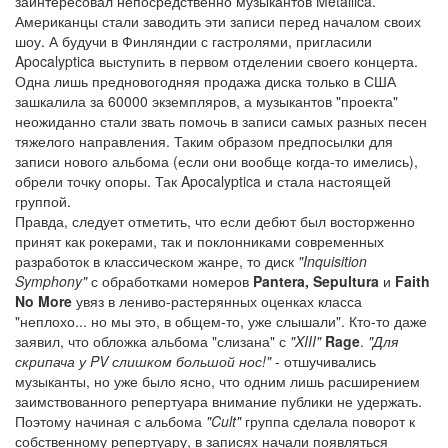
заинтересовал непосредственно музыкантов Metallica.
Американцы стали заводить эти записи перед началом своих
шоу. А будучи в Финляндии с гастролями, пригласили
Apocalyptica выступить в первом отделении своего концерта.
Одна лишь предновогодняя продажа диска только в США
зашкалила за 60000 экземпляров, а музыкантов "проекта"
неожиданно стали звать помочь в записи самых разных песен
тяжелого направления. Таким образом предпосылки для
записи нового альбома (если они вообще когда-то имелись),
обрели точку опоры. Так Apocalyptica и стала настоящей
группой.
Правда, следует отметить, что если дебют был восторженно
принят как рокерами, так и поклонниками современных
разработок в классическом жанре, то диск
"Inquisition
Symphony"
с обработками номеров
Pantera, Sepultura
и
Faith
No More
увяз в лениво-растерянных оценках класса
"неплохо... но мы это, в общем-то, уже слышали". Кто-то даже
заявил, что обложка альбома "слизана" с
"XIII"
Rage
.
"Для
скрипача у PV слишком большой нос!"
- отшучивались
музыканты, но уже было ясно, что одним лишь расширением
заимствованного репертуара внимание публики не удержать.
Поэтому начиная с альбома
"Cult"
группа сделала поворот к
собственному репертуару, в записях начали появляться