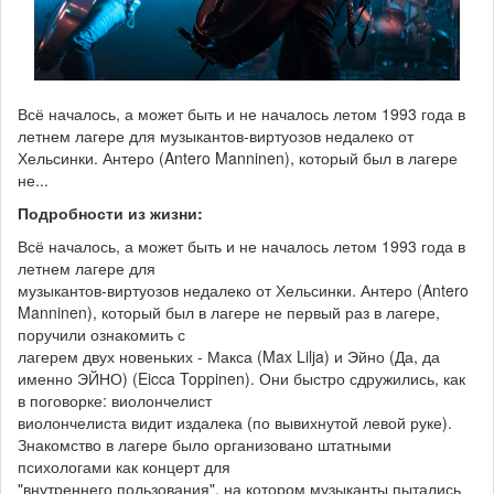
Всё началось, а может быть и не началось летом 1993 года в
летнем лагере для музыкантов-виртуозов недалеко от
Хельсинки. Антеро (Antero Manninen), который был в лагере
не...
Подробности из жизни:
Всё началось, а может быть и не началось летом 1993 года в
летнем лагере для
музыкантов-виртуозов недалеко от Хельсинки. Антеро (Antero
Manninen), который был в лагере не первый раз в лагере,
поручили ознакомить с
лагерем двух новеньких - Макса (Max Lilja) и Эйно (Да, да
именно ЭЙНО) (Eicca Toppinen). Они быстро сдружились, как
в поговорке: виолончелист
виолончелиста видит издалека (по вывихнутой левой руке).
Знакомство в лагере было организовано штатными
психологами как концерт для
"внутреннего пользования", на котором музыканты пытались