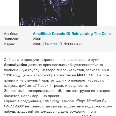
Альбом:
Amplified: Decade Of Reinventing The Cello
Записан:
2006
Издан:
2006,
Universal
(UN2600847)
Сейчас это прозвучит странно, но в начале своего пути
Apocalyptica
даже не признавались общественностью за
полноценную группу. Четверо виолончелистов, записавших в
1996 году целый альбом обработок песен
Metallica
... Не рок-
группа и не струнный квартет, да и кто начинает карьеру с
выпуска трибьюта? Проект! - решили рецензенты.
Эффектный, экспериментальный, - как рок-группа из четырех
басистов, например, - но проект.
Однако в следующем, 1997 году, альбом
"Plays Metallica By
Four Cellos"
не только стал самым эффектным подарком кому-
нибудь из друзей-металхэдов на день рождения, но и