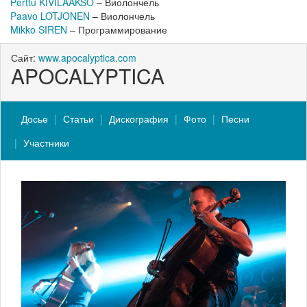
Perttu KIVILAAKSO
– Виолончель
Paavo LOTJONEN
– Виолончель
Mikko SIREN
– Программирование
Сайт:
www.apocalyptica.com
APOCALYPTICA
Досье
Статьи
Дискография
Фото
Песни
Участники