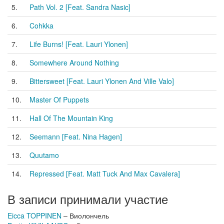
5.
Path Vol. 2 [Feat. Sandra Nasic]
6.
Cohkka
7.
Life Burns! [Feat. Lauri Ylonen]
8.
Somewhere Around Nothing
9.
Bittersweet [Feat. Lauri Ylonen And Ville Valo]
10.
Master Of Puppets
11.
Hall Of The Mountain King
12.
Seemann [Feat. Nina Hagen]
13.
Quutamo
14.
Repressed [Feat. Matt Tuck And Max Cavalera]
В записи принимали участие
Eicca TOPPINEN
– Виолончель