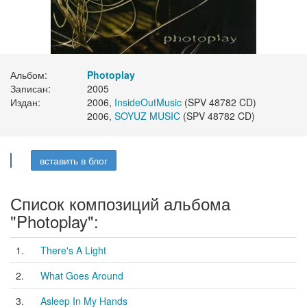
Альбом:
Photoplay
Записан:
2005
Издан:
2006,
InsideOutMusic
(SPV 48782 CD)
2006,
SOYUZ MUSIC
(SPV 48782 CD)
вставить в блог
Список композиций альбома
"Photoplay":
1.
There's A Light
2.
What Goes Around
3.
Asleep In My Hands