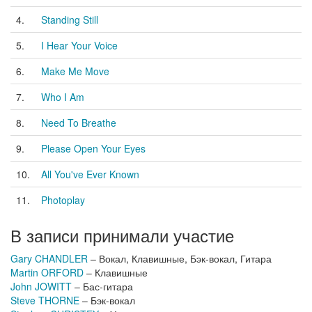
4.
Standing Still
5.
I Hear Your Voice
6.
Make Me Move
7.
Who I Am
8.
Need To Breathe
9.
Please Open Your Eyes
10.
All You've Ever Known
11.
Photoplay
В записи принимали участие
Gary CHANDLER
– Вокал, Клавишные, Бэк-вокал, Гитара
Martin ORFORD
– Клавишные
John JOWITT
– Бас-гитара
Steve THORNE
– Бэк-вокал