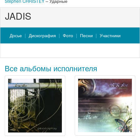
Stephen CHRISTEY
– Ударные
JADIS
Досье
Дискография
Фото
Песни
Участники
Все альбомы исполнителя