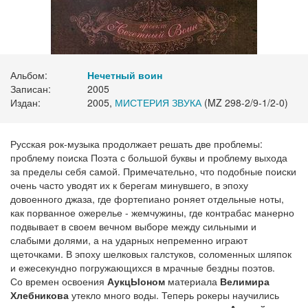
Альбом:
Нечетный воин
Записан:
2005
Издан:
2005,
МИСТЕРИЯ ЗВУКА
(MZ 298-2/9-1/2-0)
Русская рок-музыка продолжает решать две проблемы:
проблему поиска Поэта с большой буквы и проблему выхода
за пределы себя самой. Примечательно, что подобные поиски
очень часто уводят их к берегам минувшего, в эпоху
довоенного джаза, где фортепиано роняет отдельные ноты,
как порванное ожерелье - жемчужины, где контрабас манерно
подвывает в своем вечном выборе между сильными и
слабыми долями, а на ударных непременно играют
щеточками. В эпоху шелковых галстуков, соломенных шляпок
и ежесекундно погружающихся в мрачные бездны поэтов.
Со времен освоения
АукцЫоном
материала
Велимира
Хлебникова
утекло много воды. Теперь рокеры научились