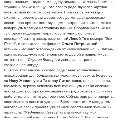
напряженным ожиданием недопустимого, а заглавный номер,
звучащий ближе к концу - это своего рода звуковая картина
путешествия по ту сторону жизни. Признаюсь, не каждый
сможет с первого раза досмотреть до конца видеоверсию
песни - она при соответствующем настроении зрителя может
повергнуть в самую настоящую панику. Прорвавшихся же на
ту сторону поджидает пара любопытных сюрпризов:
последний взгляд назад, озвученный
Леной Те
в номере
"Все
Песни"
, и великолепное финале
Ольги Петрыкиной
-
истинный момент освобождения от непосильной ноши. Жизнь,
однако, продолжается; теперь кто-то другой в нашем мире
потратит ее,
"Слушая Ветер"
, и двигаясь по грани в
сверкающее никуда.
В целом этот альбом - своего рода сеанс коллективной
психотерапии для большинства участников проекта. Ровняясь
на
Инну Желанную
и
Татьяну Литвиненко
, они совершили,
возможно, первую активную попытку скинуть с себя обличье
поставщиков осторожно-усредненных радио-хитов и сочинить
действительно что-то долговечное. Сейчас еще рано говорить,
насколько эта попытка удалась. Время покажет. А между тем,
некоторые песни проекта уже зажили собственной жизнью. В
частности,
"Медленная Звезда"
стала темой научно-
фантастической компьютерной игры
"Parkan"
. Не за горами