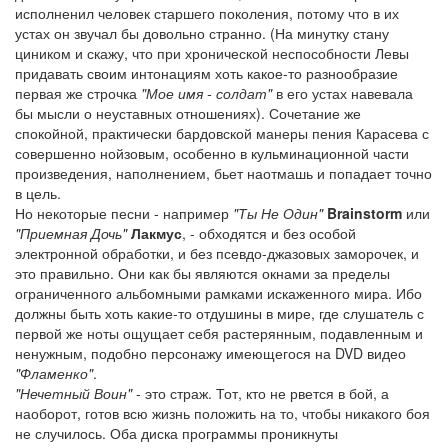
исполненил человек старшего поколения, потому что в их
устах он звучал бы довольно странно. (На минутку стану
циником и скажу, что при хронической неспособности Левы
придавать своим интонациям хоть какое-то разнообразие
первая же строчка
"Мое имя - солдат"
в его устах навевала
бы мысли о неуставных отношениях). Сочетание же
спокойной, практически бардовской манеры пения Карасева с
совершенно нойзовым, особенно в кульминационной части
произведения, наполнением, бьет наотмашь и попадает точно
в цель.
Но некоторые песни - например
"Ты Не Один"
Brainstorm
или
"Приемная Дочь"
Лакмус
, - обходятся и без особой
электронной обработки, и без псевдо-джазовых заморочек, и
это правильно. Они как бы являются окнами за пределы
ограниченного альбомными рамками искаженного мира. Ибо
должны быть хоть какие-то отдушины в мире, где слушатель с
первой же ноты ощущает себя растерянным, подавленным и
ненужным, подобно персонажу имеющегося на DVD видео
"Фламенко"
.
"Нечетный Воин"
- это страж. Тот, кто не рвется в бой, а
наоборот, готов всю жизнь положить на то, чтобы никакого боя
не случилось. Оба диска программы проникнуты