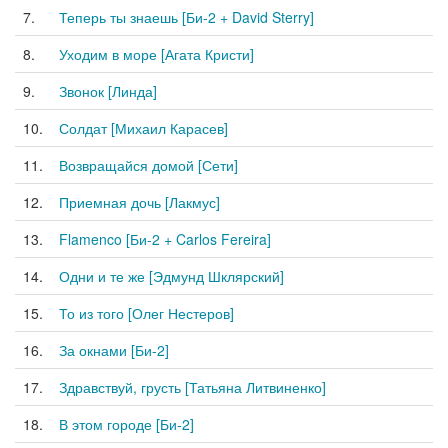
7.
Теперь ты знаешь [Би-2 + David Sterry]
8.
Уходим в море [Агата Кристи]
9.
Звонок [Линда]
10.
Солдат [Михаил Карасев]
11.
Возвращайся домой [Сети]
12.
Приемная дочь [Лакмус]
13.
Flamenco [Би-2 + Carlos Fereira]
14.
Одни и те же [Эдмунд Шклярский]
15.
То из того [Олег Нестеров]
16.
За окнами [Би-2]
17.
Здравствуй, грусть [Татьяна Литвиненко]
18.
В этом городе [Би-2]