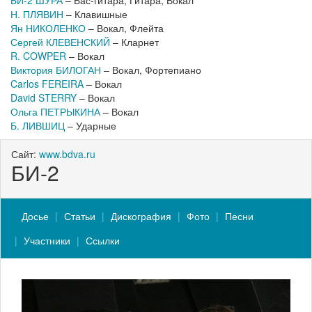
БИ-2 ШУРА
– Бас-гитара, Гитара, Вокал
Н. ПЛЯВИН
– Клавишные
Ян НИКОЛЕНКО
– Вокал, Флейта
Сергей КЛЕВЕНСКИЙ
– Кларнет
R. COWPER
– Вокал
Виктория БИЛОГАН
– Вокал, Фортепиано
Carlos FEREIRA
– Вокал
David STERRY
– Вокал
Ольга ПЕТРЫКИНА
– Вокал
Б. ЛИВШИЦ
– Ударные
Сайт:
www.bdva.ru
БИ-2
Досье
Статьи
Дискография
Фото
Песни
Участники
Ссылки