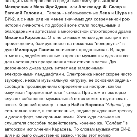
находить мастеров слова среди ныне живущих.
Андрей
Макаревич
и
Марк Фрейдкин
, или
Александр Ф. Скляр
и
Евгений Головин
... Теперь - небезызвестные
Лева
и
Шура
из
БИ-2
, а с ними ряд не менее значимых для современной рок-
истории личностей, по доброй воле стали послушными и
благодарными артистами в многочастной стихотворной драме
Михаила Карасева
. Это не слишком легкое для восприятия
произведение, базирующееся на несколько "повернутых" в
духе
Милорада Павича
логических предпосылках. И, надо
отметить, задействованные в проекте музыканты сделали все
для настоящего превращения этих стихов в песни. Дух
довоенного джаза здесь витает над загадочными
электронными ландшафтами. Электроника несет скорее чисто
звуковую, нежели музыкальную нагрузку, ее основная задача -
сообщать произведениям определенный настрой, как бы
озвучивая "предметный план" стихов. При этом в некоторых
случаях собственно музыкальный поток может отсутствовать
вовсе. Хороший пример - номер
Найка Борзова
"Адреса"
, где
есть только голос, и таинственные, подчас рождающие тревогу
и дискомфорт, электронные шумы. Хотя куда сильнее на
слушателя способен подействовать, конечно же,
"Солдат"
в
авторском исполнении Карасева. По словам музыкантов БИ-2,
для них было существенно важно, чтобы этот номер