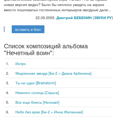
новая версия видео? Было бы неплохо увидеть на экране
вместо пошловатых гостиничных интерьеров звездные дали...
22.09.2005,
Дмитрий БЕБЕНИН
(
ЗВУКИ РУ
)
вставить в блог
Список композиций альбома
"Нечетный воин":
1.
Интро
2.
Медленная звезда [Би-2 + Диана Арбенина]
3.
Ты не один [Brainstorm]
4.
Немного солнца [Серьга]
5.
Все еще боюсь [Неонавт]
6.
Небо без края [Би-2 + Инна Желанная]