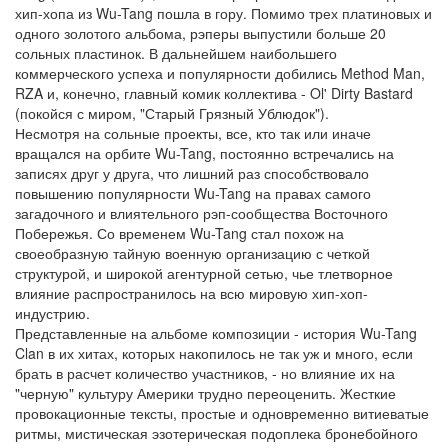
хип-хопа из Wu-Tang пошла в гору. Помимо трех платиновых и
одного золотого альбома, рэперы выпустили больше 20
сольных пластинок. В дальнейшем наибольшего
коммерческого успеха и популярности добились Method Man,
RZA и, конечно, главный комик коллектива - Ol' Dirty Bastard
(покойся с миром, "Старый Грязный Ублюдок").
Несмотря на сольные проекты, все, кто так или иначе
вращался на орбите Wu-Tang, постоянно встречались на
записях друг у друга, что лишний раз способствовало
повышению популярности Wu-Tang на правах самого
загадочного и влиятельного рэп-сообщества Восточного
Побережья. Со временем Wu-Tang стал похож на
своеобразную тайную военную организацию с четкой
структурой, и широкой агентурной сетью, чье тлетворное
влияние распространилось на всю мировую хип-хоп-
индустрию.
Представленные на альбоме композиции - история Wu-Tang
Clan в их хитах, которых накопилось не так уж и много, если
брать в расчет количество участников, - но влияние их на
"черную" культуру Америки трудно переоценить. Жесткие
провокационные тексты, простые и одновременно витиеватые
ритмы, мистическая эзотерическая подоплека бронебойного