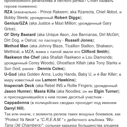
бронебойного речитатива и беглого ритма? Стоит назвать
героев поименно:
RZA
(изначально - Prince Rakeem; aka Rzarecta, Chief Abbot, и
Bobby Steels; урожденный
Robert Diggs
);
Genius/GZA
(aka Justice и Maxi Million; урожденный Gary
Grice);
Ol' Dirty Bastard
(aka Unique Ason, Joe Bannanas, Dirt McGirt,
Dirt Dog, и Osirus; по паспорту -
Russell Jones
);
Method Man
(aka Johnny Blaze, Ticallion Stallion, Shakwon,
Methical, и MZA; мама с папой звали его
Clifford Smith
);
Raekwon the Chef
(aka Shallah Raekwon и Lou Diamonds;
урожденный Corey Woods), Ghostface Killah (aka Tony Starks и
Sun God; ранее -
Dennis Coles
);
U-God
(aka Golden Arms, Lucky Hands, Baby U, и 4-Bar Killer; в
миру известный как
Lamont Hawkins
);
Inspectah Deck
(aka Rebel INS и Rollie Fingers; урожденный
Jason Hunter
);
Masta Killa
(aka Noodles; он же
Elgin Turner
);
и присоединившийся к ним позже десятый участник -
Cappadonna
(в полицейских сводках проходит под именем
Darryl Hill
).
Так или иначе, с момента релиза таких мощных боевиков, как
"Protect Ya Neck"
и
"C.R.E.A.M."
с дебютного альбома
"Wu-
Tang (36 Chambers)"
, сольная карьера большинства злодеев