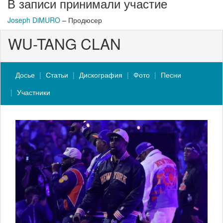
В записи принимали участие
Joseph DiMURO
– Продюсер
WU-TANG CLAN
Досье
Статьи
Дискография
Фото
Песни
Участники