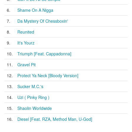
6.
Shame On A Nigga
7.
Da Mystery Of Chessboxin'
8.
Reunited
9.
It's Yourz
10.
Triumph [Feat. Cappadonna]
11.
Gravel Pit
12.
Protect Ya Neck [Bloody Version]
13.
Sucker M.C.'s
14.
Uzi ( Pinky Ring )
15.
Shaolin Worldwide
16.
Diesel [Feat. RZA, Method Man, U-God]