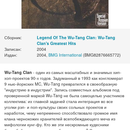
Сборник:
Legend Of The Wu-Tang Clan: Wu-Tang
Clan's Greatest Hits
Записан:
2004
Издан:
2004,
BMG International
(BMG82876665772)
Wu-Tang Clan
- один из самых масштабных и значимых хип-
хоп-проектов 90-х годов. Задуманный в 1993 как конгломерат
9 нью-йоркских MC, Wu-Tang превратился в своеобразную
"индустрию в индустрии". Запись совместных альбомов под
проверенной маркой Wu-Tang не была самоцелью участников
коллектива: их главной задачей стала интеграция во все
уголки рэп- и поп-культуры своих сольных проектов и
наработок, чему непременно способствовало громкое имя
клана чернокожих хранителей всепобеждающего меча из
мифологии кунг-фу. Кто же эти нескромные кудесники