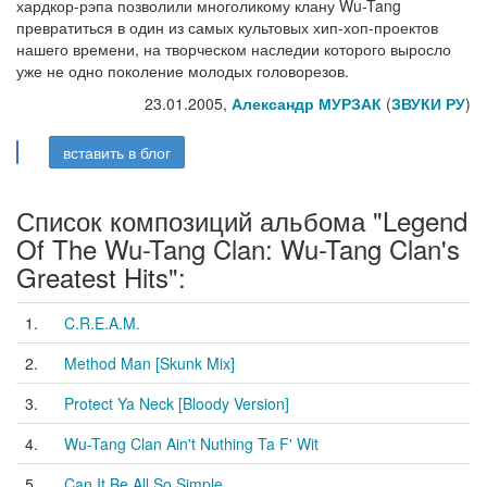
хардкор-рэпа позволили многоликому клану Wu-Tang
превратиться в один из самых культовых хип-хоп-проектов
нашего времени, на творческом наследии которого выросло
уже не одно поколение молодых головорезов.
23.01.2005,
Александр МУРЗАК
(
ЗВУКИ РУ
)
вставить в блог
Список композиций альбома "Legend
Of The Wu-Tang Clan: Wu-Tang Clan's
Greatest Hits":
1.
C.R.E.A.M.
2.
Method Man [Skunk Mix]
3.
Protect Ya Neck [Bloody Version]
4.
Wu-Tang Clan Ain't Nuthing Ta F' Wit
5.
Can It Be All So Simple