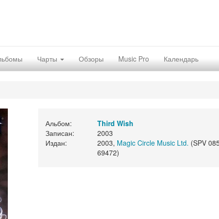
льбомы
Чарты
Обзоры
Music Pro
Календарь
Альбом:
Third Wish
Записан:
2003
Издан:
2003,
Magic Circle Music Ltd.
(SPV 085
69472)