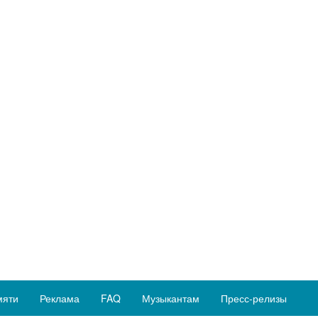
мяти
Реклама
FAQ
Музыкантам
Пресс-релизы