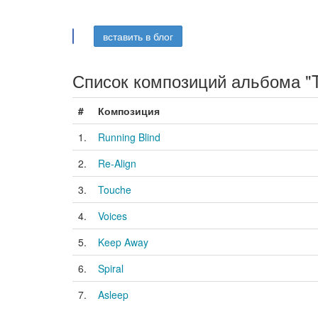
вставить в блог
Список композиций альбома "T
#
Композиция
1.
Running Blind
2.
Re-Align
3.
Touche
4.
Voices
5.
Keep Away
6.
Spiral
7.
Asleep