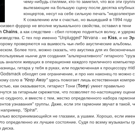
чему-нибудь стилями, кто-то заметил, что все эти групп
вылезающие на большую сцену после десятка клубных
концертов, несут на себе сильную печать "недоэлектрич
К сожалению или к счастью, но вышедший в 1994 году
извел фуррор не вполне музыкального свойства, оставил в тени
In Chains
, а как следствие - сбил готовую подняться волну, и удерж
водства. С тех пор именно "Unplugged" Nirvana - не
Kiss
, и не
Эр
оторому проверяются на вшивость чьи-либо акустические альбомы.
ком. Более того, можно сказать, что акустика для их бесконечных
пользуемые нынче для создания "альтернативного" гитарного "груз
шь аналоги живущих в операционке каждого приличного компьютер
азницы, гитара у тебя в руках, или подключенная к процессору mid
, Godsmack обходят сие ограничение, и про них наконец-то можно с
рному соло в
"Keep Away"
здесь помогает лишь естественная компре
стью, как оказывается, гитарист Тони (
Tony
) умеет правильно
рячутся за гитарным скрежетом, что позволяет по-настоящему оцени
о скудного, и вместе с тем, жестко определенного набора гармон
нтов узнавания" группы. Даже, если эти гармонии звучат в такой, 
, например,
"Spiral"
.
олько воспринимающийся не глазами, а ушами. Хорошо, если име
Это определенно их лучшее состояние. Судя по всему музыканты г
 диска.