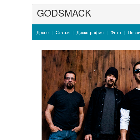
GODSMACK
Досье
Статьи
Дискография
Фото
Песн