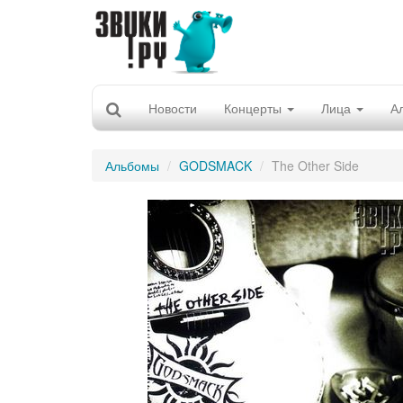
Новости
Концерты
Лица
А
Альбомы
GODSMACK
The Other Side