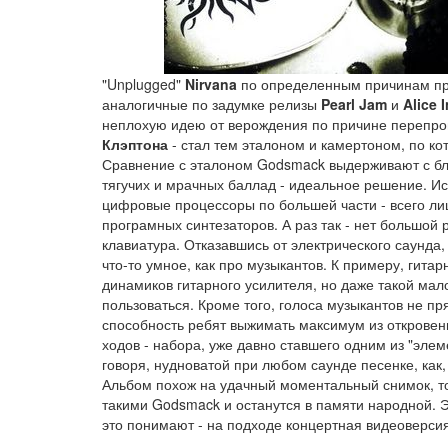
"Unplugged"
Nirvana
по определенным причинам про
аналогичные по задумке релизы
Pearl Jam
и
Alice 
неплохую идею от верождения по причине перепроиз
Клэптона
- стал тем эталоном и камертоном, по к
Сравнение с эталоном Godsmack выдерживают с блес
тягучих и мрачных баллад - идеальное решение. Ис
цифровые процессоры по большей части - всего ли
програмных синтезаторов. А раз так - нет большой р
клавиатура. Отказавшись от электрического саунда
что-то умное, как про музыкантов. К примеру, гита
динамиков гитарного усилителя, но даже такой мало
пользоваться. Кроме того, голоса музыкантов не п
способность ребят выжимать максимум из откровенн
ходов - набора, уже давно ставшего одним из "элеме
говоря, нудноватой при любом саунде песенке, как
Альбом похож на удачный моментальный снимок, т
такими Godsmack и останутся в памяти народной. 
это понимают - на подходе концертная видеоверсия