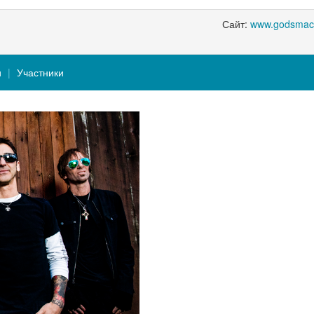
Сайт:
www.godsmac
и
Участники