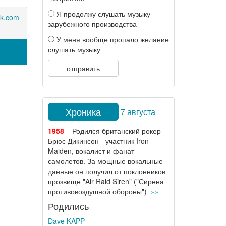
Я продолжу слушать музыку
k.com
зарубежного производства
У меня вообще пропало желание
слушать музыку
отправить
Хроника
7 августа
1958
– Родился британский рокер
Брюс Дикинсон - участник Iron
Maiden, вокалист и фанат
самолетов. За мощные вокальные
данные он получил от поклонников
прозвище "Air Raid Siren" ("Сирена
противовоздушной обороны")
»»
Родились
Dave KAPP