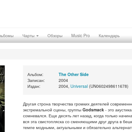
льбомы
Чарты
Обзоры
Music Pro
Календарь
Альбом:
The Other Side
Записан:
2004
Издан:
2004,
Universal
(UN0602498611678)
Другая строна творчества громких деятелей современн
экстремальной сцены, группы
Godsmack
- это акустика
сомневался. Еще десять лет назад, когда только начин
вся эта свистопляска со сменяющими друг друга в бе
темпе модными, актуальными и обязательно альтерна