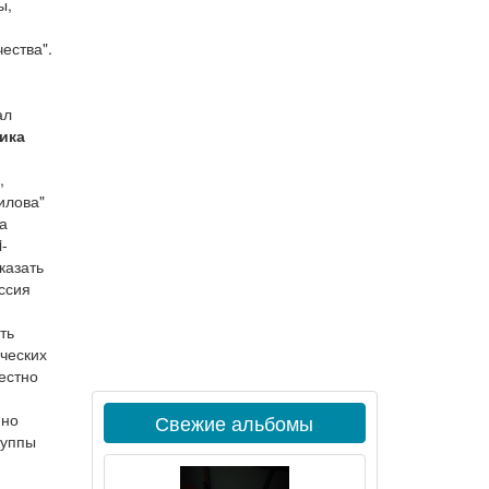
ы,
ества".
ал
ика
,
илова"
а
i-
казать
ссия
ть
ических
честно
нно
Свежие альбомы
руппы