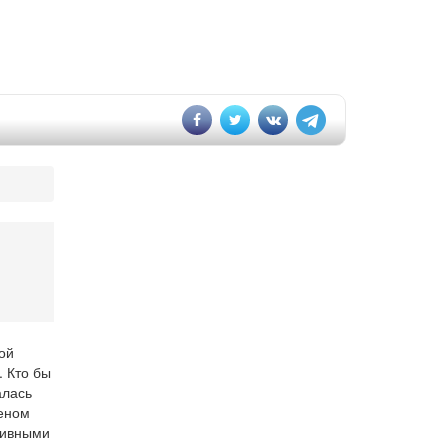
ой
. Кто бы
алась
шеном
тивными