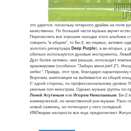
это удается, поскольку гитарного драйва на поле р
качественно. По большей части музыка звучит естес
Перечислить все хорошие находки этого альбома сл
говорить "в общем", то Би-2, во-первых, активно 
золотого репертуара
Deep Purple
), а во-вторых, у
обильно используются духовые инструменты. Лева&Ш
Дуэт более активно, чем раньше, использует компь
аранжировки (особенно
"Забери меня part 2"
). Ино
небес"
. Правда, этот трэк, благодаря характерном
Впрочем, композиция не выбивается из общей кон
С одной стороны, по профессиональному уровню Л
умелым поп-монстрам. Однако музыка группы по-пр
Леней Агутиным
или
Игорем Николаевым
. Би-2
коммерческой, но качественной рок-музыки. Рано го
новый саженец, но потенциал у него солидный.
ИNOмарки неспроста все еще предпочитают Жигул