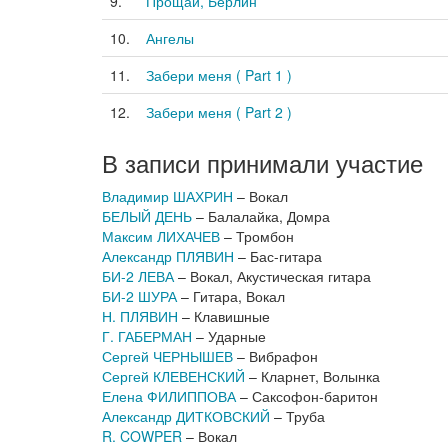
9.
Прощай, Берлин
10.
Ангелы
11.
Забери меня ( Part 1 )
12.
Забери меня ( Part 2 )
В записи принимали участие
Владимир ШАХРИН
– Вокал
БЕЛЫЙ ДЕНЬ
– Балалайка, Домра
Максим ЛИХАЧЕВ
– Тромбон
Александр ПЛЯВИН
– Бас-гитара
БИ-2 ЛЕВА
– Вокал, Акустическая гитара
БИ-2 ШУРА
– Гитара, Вокал
Н. ПЛЯВИН
– Клавишные
Г. ГАБЕРМАН
– Ударные
Сергей ЧЕРНЫШЕВ
– Вибрафон
Сергей КЛЕВЕНСКИЙ
– Кларнет, Волынка
Елена ФИЛИППОВА
– Саксофон-баритон
Александр ДИТКОВСКИЙ
– Труба
R. COWPER
– Вокал