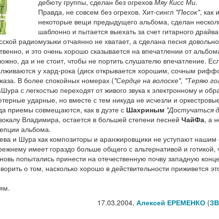
дебюту группы, сделан без огрехов
Мяу Кисс Ми
.
Правда, не совсем без огрехов. Хит-сингл
"Песок"
, как 
некоторые вещи предыдущего альбома, сделан нескол
шаблонно и пытается выехать за счет гитарного драйва
усской радиомузыки отчаянно не хватает, а сделана песня довольно
твенно, и это очень хорошо сказывается на впечатлении от альбом
ожно, да и не стоит, чтобы не портить слушателю впечатление. Ес
одалживаются у хард-рока (диск открывается хорошим, сочным рифф
 джаза. В более спокойных номерах (
"Сердце на волоске", "Теряю го
ура с легкостью переходят от живого звука к электронному и обр
ютерные ударные, но вместе с тем никуда не исчезли и оркестровы
гда приемы совмещаются, как в дуэте с
Шахриным
"Достучаться 
у вокалу Владимира, остается в большей степени песней
ЧайФа
, а 
цепции альбома.
ева и Шура как композиторы и аранжировщики не уступают нашим
ежнему имеет гораздо больше общего с альтернативой и готикой, 
 вновь попытались принести на отечественную почву западную кон
ворить о том, насколько хорошо в действительности приживется эт
ям.
17.03.2004,
Алексей ЕРЕМЕНКО
(
ЗВ