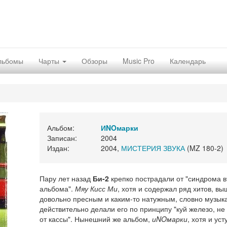
льбомы
Чарты
Обзоры
Music Pro
Календарь
Альбом:
ИNOмарки
Записан:
2004
Издан:
2004,
МИСТЕРИЯ ЗВУКА
(MZ 180-2)
Пару лет назад
Би-2
крепко пострадали от "синдрома в
альбома".
Мяу Кисс Ми
, хотя и содержал ряд хитов, вы
довольно пресным и каким-то натужным, словно музык
действительно делали его по принципу "куй железо, не
от кассы". Нынешний же альбом,
иNOмарки
, хотя и уст