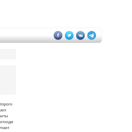
торого
шел
анты
 отходя
упает