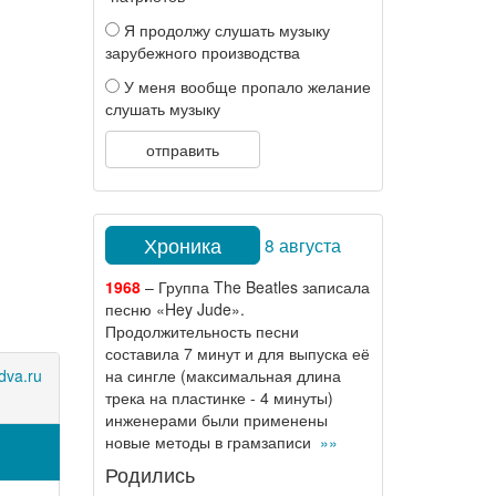
Я продолжу слушать музыку
зарубежного производства
У меня вообще пропало желание
слушать музыку
отправить
Хроника
8 августа
1968
– Группа The Beatles записала
песню «Hey Jude».
Продолжительность песни
составила 7 минут и для выпуска её
dva.ru
на сингле (максимальная длина
трека на пластинке - 4 минуты)
инженерами были применены
новые методы в грамзаписи
»»
Родились