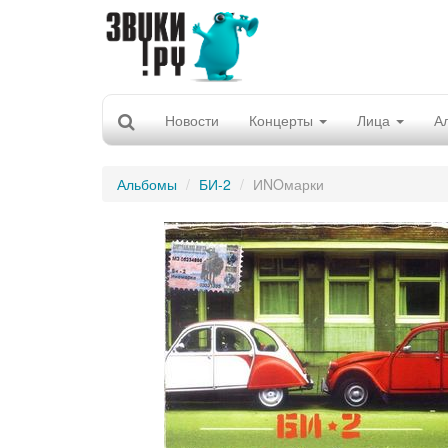
Новости
Концерты
Лица
А
Альбомы
БИ-2
ИNOмарки