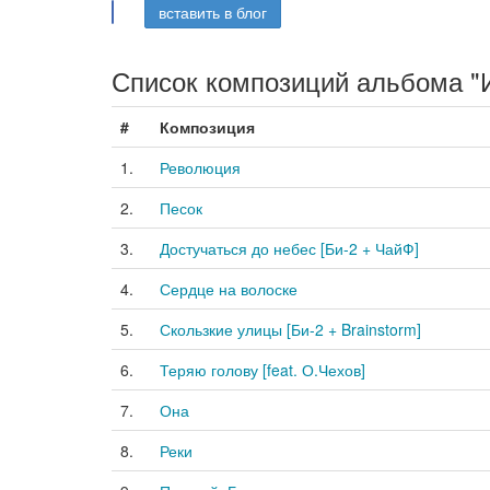
вставить в блог
Список композиций альбома "
#
Композиция
1.
Революция
2.
Песок
3.
Достучаться до небес [Би-2 + ЧайФ]
4.
Сердце на волоске
5.
Скользкие улицы [Би-2 + Brainstorm]
6.
Теряю голову [feat. О.Чехов]
7.
Она
8.
Реки