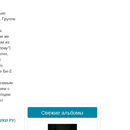
и
ько
. Группе
а.
ли же
ом из
лову"
)
атно.
е
до
не Би-2.
 самым
чем с
цепцию
от
Свежие альбомы
УКИ РУ
)