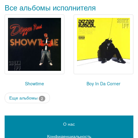
Все альбомы исполнителя
Showtime
Boy In Da Corner
Еще альбомы
2
О нас
Конфиденциальность