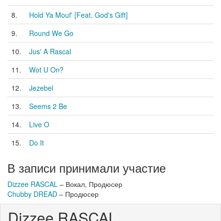
8.
Hold Ya Mouf' [Feat. God's Gift]
9.
Round We Go
10.
Jus' A Rascal
11.
Wot U On?
12.
Jezebel
13.
Seems 2 Be
14.
Live O
15.
Do It
В записи принимали участие
Dizzee RASCAL
– Вокал, Продюсер
Chubby DREAD
– Продюсер
Dizzee RASCAL