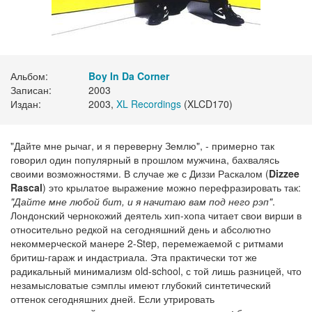
Альбом:
Boy In Da Corner
Записан:
2003
Издан:
2003,
XL Recordings
(XLCD170)
"Дайте мне рычаг, и я переверну Землю", - примерно так
говорил один популярный в прошлом мужчина, бахвалясь
своими возможностями. В случае же с Диззи Раскалом (
Dizzee
Rascal
) это крылатое выражение можно перефразировать так:
"Дайте мне любой бит, и я начитаю вам под него рэп"
.
Лондонский чернокожий деятель хип-хопа читает свои вирши в
относительно редкой на сегодняшний день и абсолютно
некоммерческой манере 2-Step, перемежаемой с ритмами
бритиш-гараж и индастриала. Эта практически тот же
радикальный минимализм old-school, с той лишь разницей, что
незамысловатые сэмплы имеют глубокий синтетический
оттенок сегодняшних дней. Если утрировать