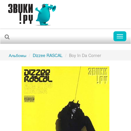
Toggl
naviga
Альбомы
Dizzee RASCAL
Boy In Da Corner