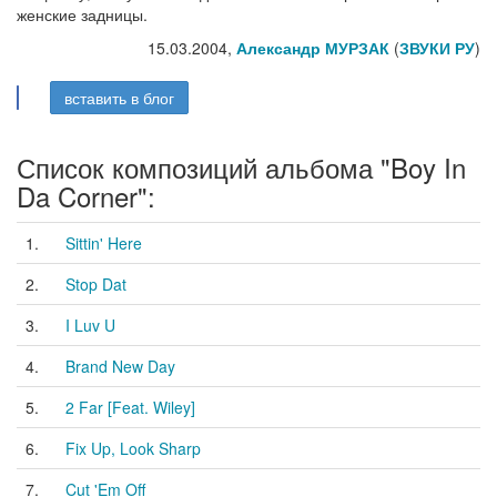
женские задницы.
15.03.2004,
Александр МУРЗАК
(
ЗВУКИ РУ
)
вставить в блог
Список композиций альбома "Boy In
Da Corner":
1.
Sittin' Here
2.
Stop Dat
3.
I Luv U
4.
Brand New Day
5.
2 Far [Feat. Wiley]
6.
Fix Up, Look Sharp
7.
Cut 'Em Off