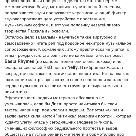
производственный процесс, то делается это так: берете
металлическую бочку, методично лупите по ней поленом,
получившиеся звуки пропускаете через искажающий фильтр
звуковоспроизводящего устройства с простеньким
музыкальным софтом, и вот уже половину незатейливого
творчества Раскала вы освоили.
Осталось дело за малым - научиться также виртуозно и
самозабвенно читать рэп под подобное нехитрое музыкальное
сопровождение. К сожалению, этому практически не учатся, с
этим - рождаются. Его рэп - это не китчевый гангста-посыл
Basta Rhymes
(по манере чтения они очень похожи) и не
слащаво-сисястый R&B-поп от
Nelly
. В вибрациях Раскала
сосредоточена какая-то магическая энергетика. Его слова как
шаманские мантры врезаются в серое вещество и заставляют
сердце пульсировать в ритм его грузящего выразительного
речитатива.
Эффективность подачи материала абсолютно не
уменьшилась, если бы Диззи просто начитывал бы свои
текста, например, под хлопки в ладоши. Вот этом как раз и
заключается сила чистой "ритмикал эмерикан поэтри", которая
куда-то улетучилась у сегодняшних злодеев хип-хопа,
сменивших философию радикального протеста и вызов
обществу, на пустые бандитские телеги и бормоталово про