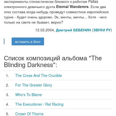
эксперименты стилистически близкого к работам Pallas
электронного девичьего дуэта
Eternal Wanderers
. Если два
этих состава когда-нибудь проведут совместное европейское
турне - будет очень здорово. Эх, мечты, мечты... Хотя - чего
только на свете не бывает, верно?
12.02.2004,
Дмитрий БЕБЕНИН
(
ЗВУКИ РУ
)
вставить в блог
Список композиций альбома "The
Blinding Darkness":
1.
The Cross And The Crucible
2.
For The Greater Glory
3.
Who's To Blame
4.
The Executioner / Rat Racing
5.
Crown Of Thorns