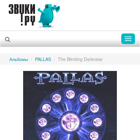
Toggl
naviga
Альбомы
PALLAS
The Blinding Darkness