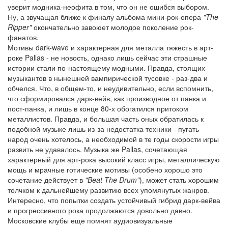
уверит модника-неофита в том, что он не ошибся выбором.
Ну, а звучащая ближе к финалу альбома мини-рок-опера
"The
Ripper"
окончательно завоюет молодое поколение рок-
фанатов.
Мотивы dark-wave и характерная для металла тяжесть в арт-
роке Pallas - не новость, однако лишь сейчас эти страшные
истории стали по-настоящему модными. Правда, стоящих
музыкантов в нынешней вампирической тусовке - раз-два и
обчелся. Что, в общем-то, и неудивительно, если вспомнить,
что сформировался дарк-вейв, как производное от панка и
пост-панка, и лишь в конце 80-х обогатился притоком
металлистов. Правда, и большая часть оных обратилась к
подобной музыке лишь из-за недостатка техники - пугать
народ очень хотелось, а необходимой в те годы скорости игры
развить не удавалось. Музыка же Pallas, сочетающая
характерный для арт-рока высокий класс игры, металлическую
мощь и мрачные готические мотивы (особено хорошо это
сочетание действует в
"Beat The Drum"
), может стать хорошим
толчком к дальнейшему развитию всех упомянутых жанров.
Интересно, что попытки создать устойчивый гибрид дарк-вейва
и прогрессивного рока продолжаются довольно давно.
Московские клубы еще помнят аудиовизуальные