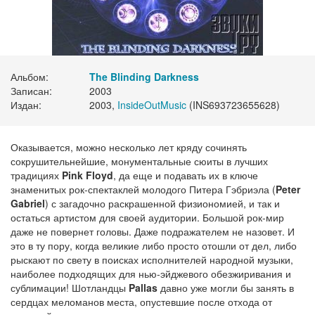
Альбом:
The Blinding Darkness
Записан:
2003
Издан:
2003,
InsideOutMusic
(INS693723655628)
Оказывается, можно несколько лет кряду сочинять
сокрушительнейшие, монументальные сюиты в лучших
традициях
Pink Floyd
, да еще и подавать их в ключе
знаменитых рок-спектаклей молодого Питера Гэбриэла (
Peter
Gabriel
) с загадочно раскрашенной физиономией, и так и
остаться артистом для своей аудитории. Большой рок-мир
даже не повернет головы. Даже подражателем не назовет. И
это в ту пору, когда великие либо просто отошли от дел, либо
рыскают по свету в поисках исполнителей народной музыки,
наиболее подходящих для нью-эйджевого обезжиривания и
сублимации! Шотландцы
Pallas
давно уже могли бы занять в
сердцах меломанов места, опустевшие после отхода от