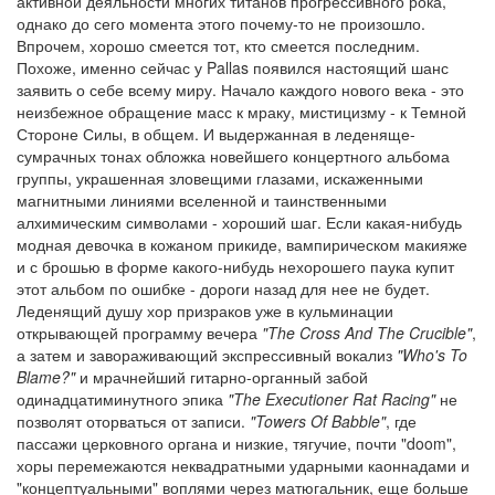
активной деяльности многих титанов прогрессивного рока,
однако до сего момента этого почему-то не произошло.
Впрочем, хорошо смеется тот, кто смеется последним.
Похоже, именно сейчас у Pallas появился настоящий шанс
заявить о себе всему миру. Начало каждого нового века - это
неизбежное обращение масс к мраку, мистицизму - к Темной
Стороне Силы, в общем. И выдержанная в леденяще-
сумрачных тонах обложка новейшего концертного альбома
группы, украшенная зловещими глазами, искаженными
магнитными линиями вселенной и таинственными
алхимическим символами - хороший шаг. Если какая-нибудь
модная девочка в кожаном прикиде, вампирическом макияже
и с брошью в форме какого-нибудь нехорошего паука купит
этот альбом по ошибке - дороги назад для нее не будет.
Леденящий душу хор призраков уже в кульминации
открывающей программу вечера
"The Cross And The Crucible"
,
а затем и завораживающий экспрессивный вокализ
"Who's To
Blame?"
и мрачнейший гитарно-органный забой
одинадцатиминутного эпика
"The Executioner Rat Racing"
не
позволят оторваться от записи.
"Towers Of Babble"
, где
пассажи церковного органа и низкие, тягучие, почти "doom",
хоры перемежаются неквадратными ударными каоннадами и
"концептуальными" воплями через матюгальник, еще больше