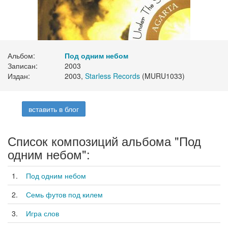
Альбом:
Под одним небом
Записан:
2003
Издан:
2003,
Starless Records
(MURU1033)
вставить в блог
Список композиций альбома "Под
одним небом":
1.
Под одним небом
2.
Семь футов под килем
3.
Игра слов