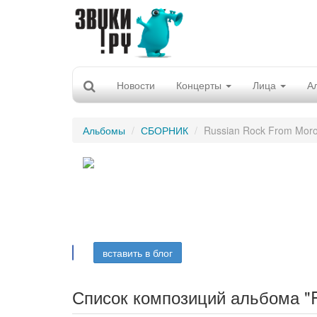
Новости
Концерты
Лица
А
Альбомы
СБОРНИК
Russian Rock From Mor
вставить в блог
Список композиций альбома "R