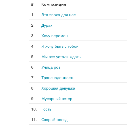
#
Композиция
1.
Эта эпоха для нас
2.
Дурак
3.
Хочу перемен
4.
Я хочу быть с тобой
5.
Мы все устали ждать
6.
Улица роз
7.
Транснадежность
8.
Хорошая девушка
9.
Мусорный ветер
10.
Гость
11.
Скорый поезд