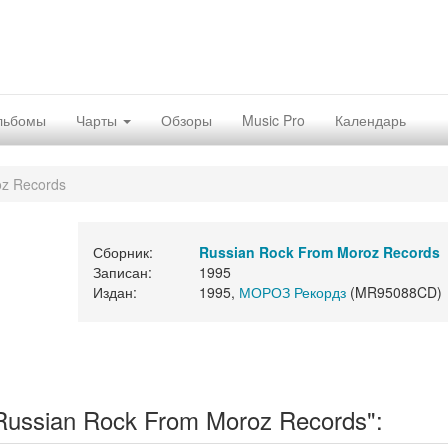
льбомы
Чарты
Обзоры
Music Pro
Календарь
oz Records
Сборник:
Russian Rock From Moroz Records
Записан:
1995
Издан:
1995,
МОРОЗ Рекордз
(MR95088CD)
ussian Rock From Moroz Records":