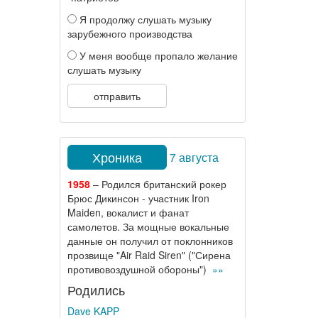
Я продолжу слушать музыку
зарубежного производства
У меня вообще пропало желание
слушать музыку
отправить
Хроника
7 августа
1958
– Родился британский рокер
Брюс Дикинсон - участник Iron
Maiden, вокалист и фанат
самолетов. За мощные вокальные
данные он получил от поклонников
прозвище "Air Raid Siren" ("Сирена
противовоздушной обороны")
»»
Родились
Dave KAPP