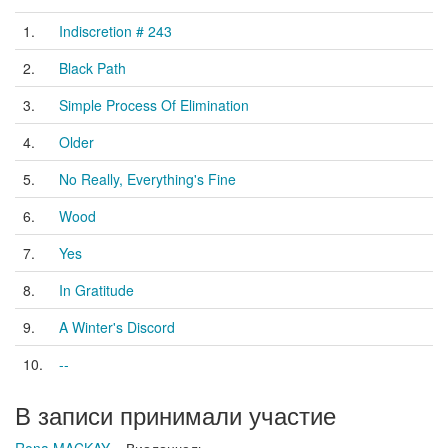
1.
Indiscretion # 243
2.
Black Path
3.
Simple Process Of Elimination
4.
Older
5.
No Really, Everything's Fine
6.
Wood
7.
Yes
8.
In Gratitude
9.
A Winter's Discord
10.
--
В записи принимали участие