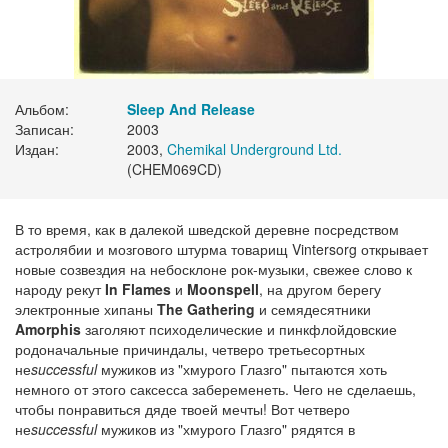
Альбом:
Sleep And Release
Записан:
2003
Издан:
2003,
Chemikal Underground Ltd.
(CHEM069CD)
В то время, как в далекой шведской деревне посредством
астролябии и мозгового штурма товарищ Vintersorg открывает
новые созвездия на небосклоне рок-музыки, свежее слово к
народу рекут
In Flames
и
Moonspell
, на другом берегу
электронные хипаны
The Gathering
и семядесятники
Amorphis
заголяют психоделические и пинкфлойдовские
родоначальные причиндалы, четверо третьесортных
не
successful
мужиков из "хмурого Глазго" пытаются хоть
немного от этого саксесса забеременеть. Чего не сделаешь,
чтобы понравиться дяде твоей мечты! Вот четверо
не
successful
мужиков из "хмурого Глазго" рядятся в