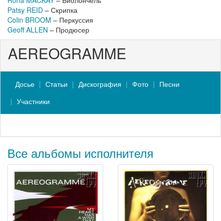
Rona MACKAY
– Виолончель
Patsy REID
– Скрипка
Colin BROOM
– Перкуссия
Geoff ALLEN
– Продюсер
AEREOGRAMME
Досье
Статьи
Дискография
Фото
Песни
Участники
Все альбомы исполнителя