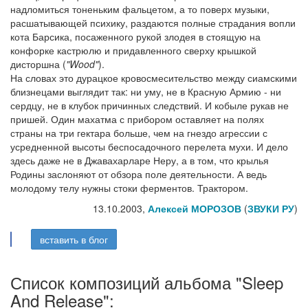
надломиться тоненьким фальцетом, а то поверх музыки,
расшатывающей психику, раздаются полные страдания вопли
кота Барсика, посаженного рукой злодея в стоящую на
конфорке кастрюлю и придавленного сверху крышкой
дисторшна (
"Wood"
).
На словах это дурацкое кровосмесительство между сиамскими
близнецами выглядит так: ни уму, не в Красную Армию - ни
сердцу, не в клубок причинных следствий. И кобыле рукав не
пришей. Один махатма с прибором оставляет на полях
страны на три гектара больше, чем на гнездо агрессии с
усредненной высоты беспосадочного перелета мухи. И дело
здесь даже не в Джавахарларе Неру, а в том, что крылья
Родины заслоняют от обзора поле деятельности. А ведь
молодому телу нужны стоки ферментов. Трактором.
13.10.2003,
Алексей МОРОЗОВ
(
ЗВУКИ РУ
)
вставить в блог
Список композиций альбома "Sleep
And Release":