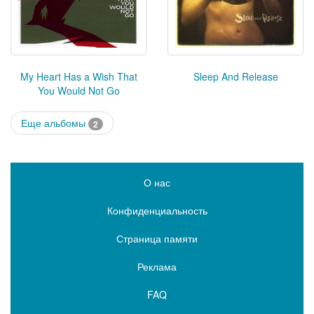
My Heart Has a Wish That
Sleep And Release
You Would Not Go
Еще альбомы
2
О нас
Конфиденциальность
Страница памяти
Реклама
FAQ