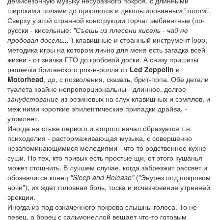
демисезонную музыку несуразного покроя, с длинными
широкими полами до щиколоток и декольтированным "топом".
Сверху у этой странной конструкции торчат эмбиентные (по-
русски - кисельные:
"Съешь из плесени кисель - чай не
пробовал досель..."
) клавишные и странный инструмент loop,
методика игры на котором лично для меня есть загадка всей
жизни - от значка ГТО до гробовой доски. А снизу пришиты
рюшечки британского рок-н-ролла от
Led Zeppelin
и
Motorhead
, до, с позволения, сказать, брит-попа. Обе детали
туалета крайне непропорциональны - длинное, долгое
занудстование
из резиновых на слух клавишных и сэмплов, и
меж ними короткие эпилептические припадки драйва, -
утомляет.
Иногда на стыке первого и второго начал образуется т.н.
психоделия - растормаживающая музыка, с совершенно
незапоминающимися мелодиями - что-то родственное кухне
суши. Но тех, кто привык есть простые щи, от этого кушанья
может стошнить. В лучшем случае, когда забрезжит рассвет и
обозначится конец
"Sleep and Release"
("Энурез под покровом
ночи"), их ждет головная боль, тоска и исчезновение утренней
эрекции.
Иногда из-под означенного покрова слышны голоса. То не
певец, а борец с сальмонеллой вещает что-то готовым