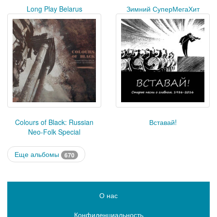
Long Play Belarus
Зимний СуперМегаХит
Colours of Black: Russian
Вставай!
Neo-Folk Special
Еще альбомы
670
О нас
Конфиденциальность