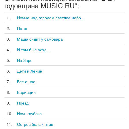
годовщина MUSIC RU":
1.
Ночью над городом светлое небо...
2.
Потап
3.
Маша сидит у самовара
4.
И там был вход...
5.
На Заре
6.
Дети и Ленин
7.
Все о нас
8.
Вариации
9.
Поезд
10.
Ночь глубока
11.
Остров белых птиц