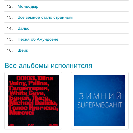
12.
Мойдодыр
13.
Все земное стало странным
14.
Вальс
15.
Песня об Амундсене
16.
Шейк
Все альбомы исполнителя