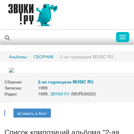
Toggl
naviga
Альбомы
СБОРНИК
2-ая годовщина MUSIC RU
Сборник:
2-ая годовщина MUSIC RU
Записан:
1999
Издан:
1999,
ЗВУКИ РУ
(MURU0020)
вставить в блог
Список композиций альбома "2-ая