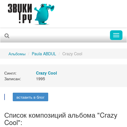
Toggl
naviga
Альбомы
Paula ABDUL
Crazy Cool
Сингл:
Crazy Cool
Записан:
1995
вставить в блог
Список композиций альбома "Crazy
Cool":