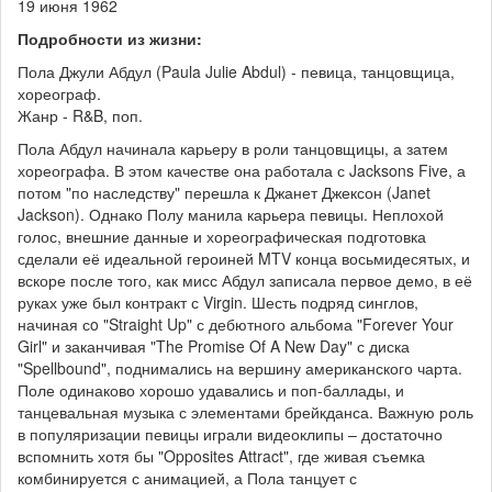
19 июня 1962
Подробности из жизни:
Пола Джули Абдул (Paula Julie Abdul) - певица, танцовщица,
хореограф.
Жанр - R&B, поп.
Пола Абдул начинала карьеру в роли танцовщицы, а затем
хореографа. В этом качестве она работала с Jacksons Five, а
потом "по наследству" перешла к Джанет Джексон (Janet
Jackson). Однако Полу манила карьера певицы. Неплохой
голос, внешние данные и хореографическая подготовка
сделали её идеальной героиней MTV конца восьмидесятых, и
вскоре после того, как мисс Абдул записала первое демо, в её
руках уже был контракт с Virgin. Шесть подряд синглов,
начиная сo "Straight Up" с дебютного альбома "Forever Your
Girl" и заканчивая "The Promise Of A New Day" с диска
"Spellbound", поднимались на вершину американского чарта.
Поле одинаково хорошо удавались и поп-баллады, и
танцевальная музыка с элементами брейкданса. Важную роль
в популяризации певицы играли видеоклипы – достаточно
вспомнить хотя бы "Opposites Attract", где живая съемка
комбинируется с анимацией, а Пола танцует с