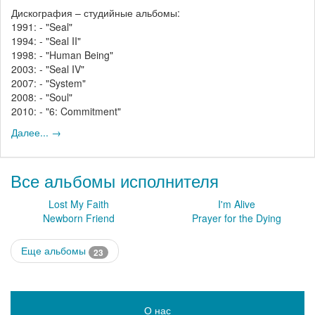
Дискография – студийные альбомы:
1991: - "Seal"
1994: - "Seal II"
1998: - "Human Being"
2003: - "Seal IV"
2007: - "System"
2008: - "Soul"
2010: - "6: Commitment"
Далее... →
Все альбомы исполнителя
Lost My Faith
I'm Alive
Newborn Friend
Prayer for the Dying
Еще альбомы
23
О нас