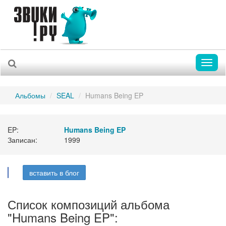
Toggl
naviga
Альбомы
SEAL
Humans Being EP
EP:
Humans Being EP
Записан:
1999
вставить в блог
Список композиций альбома
"Humans Being EP":