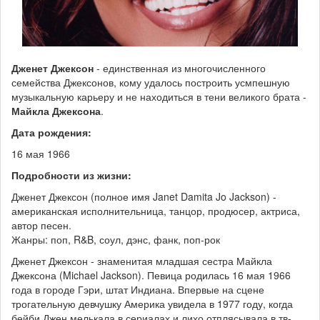
Дженет Джексон
- единственная из многочисленного
семейства Джексонов, кому удалось построить усмпешную
музыкальную карьеру и не находиться в тени великого брата -
Майкла Джексона
.
Дата рождения:
16 мая 1966
Подробности из жизни:
Дженет Джексон (полное имя Janet Damita Jo Jackson) -
американская исполнительница, танцор, продюсер, актриса,
автор песен.
Жанры: поп, R&B, соул, дэнс, фанк, поп-рок
Дженет Джексон - знаменитая младшая сестра Майкла
Джексона (Michael Jackson). Певица родилась 16 мая 1966
года в городе Гэри, штат Индиана. Впервые на сцене
трогательную девчушку Америка увидела в 1977 году, когда
бейби Джен мелькала в сериалах и лихо отплясывала в тв-