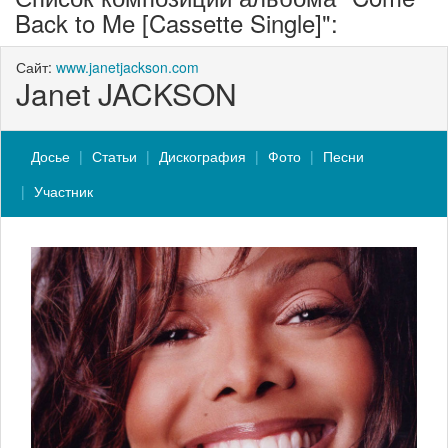
Back to Me [Cassette Single]":
Сайт:
www.janetjackson.com
Janet JACKSON
Досье
Статьи
Дискография
Фото
Песни
Участник