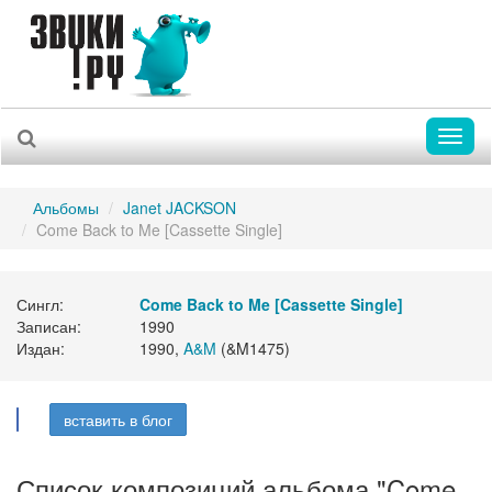
Toggl
naviga
Альбомы
Janet JACKSON
Come Back to Me [Cassette Single]
Сингл:
Come Back to Me [Cassette Single]
Записан:
1990
Издан:
1990,
A&M
(&M1475)
вставить в блог
Список композиций альбома "Come