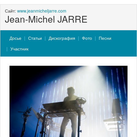
Сайт:
www.jeanmicheljarre.com
Jean-Michel JARRE
Досье
Статьи
Дискография
Фото
Песни
Участник