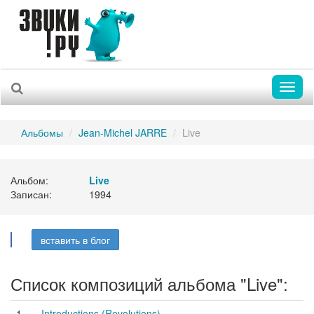
Toggl
naviga
Альбомы
Jean-Michel JARRE
Live
Альбом:
Live
Записан:
1994
вставить в блог
Список композиций альбома "Live":
1.
Introductions (Revolutions)