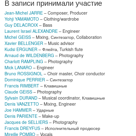
В записи принимали участие
Jean-Michel JARRE
– Composer, Producer
Yohji YAMAMOTO
– Clothing/wardrobe
Guy DELACROIX
– Bass
Laurent Israel ALEXANDRE
– Engineer
Michel GEISS
– Mixing, Синтезатор, Collaboration
Xavier BELLENGER
– Music advisor
Kudsi ERGUNER
– Флейта, Turkish flute
Arnaud de WILDENBERG
– Photography
Charlott RAMPLING
– Photography
Mick LANARO
– Engineer
Bruno ROSSIGNOL
– Choir master, Choir conductor
Dominique PERRIER
– Синтезатор
Francis RIMBERT
– Клавишные
Claude GEISS
– Photography
Sylvain DURAND
– Musical coordinator, Клавишные
Denis VANZETTO
– Mixing, Engineer
Joe HAMMER
– Ударные
Denis PARIENTE
– Make-up
Jacques de SELLIERS
– Photography
Francis DREYFUS
– Исполнительный продюсер
Mireille POMBO
– Vocals