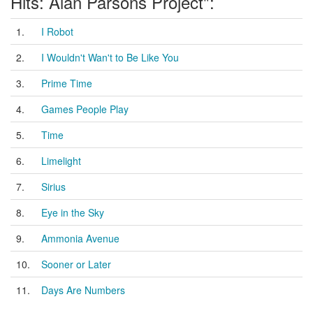
Hits: Alan Parsons Project":
1.
I Robot
2.
I Wouldn't Wan't to Be Like You
3.
Prime Time
4.
Games People Play
5.
Time
6.
Limelight
7.
Sirius
8.
Eye in the Sky
9.
Ammonia Avenue
10.
Sooner or Later
11.
Days Are Numbers