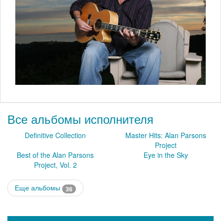
Все альбомы исполнителя
Definitive Collection
Master Hits: Alan Parsons
Project
Best of the Alan Parsons
Eye in the Sky
Project, Vol. 2
Еще альбомы
36