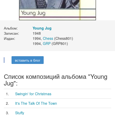
Альбом:
Young Jug
Записан:
1948
Издан:
1994,
Chess
(Chess801)
1994,
GRP
(GRP801)
вставить в блог
Список композиций альбома "Young
Jug":
1.
Swingin' for Christmas
2.
It's The Talk Of The Town
3.
Stuffy