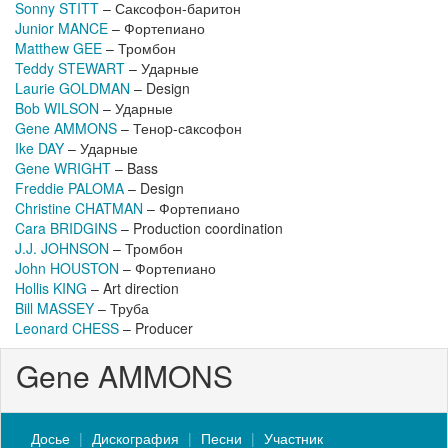
Sonny STITT
– Саксофон-баритон
Junior MANCE
– Фортепиано
Matthew GEE
– Тромбон
Teddy STEWART
– Ударные
Laurie GOLDMAN
– Design
Bob WILSON
– Ударные
Gene AMMONS
– Теноp-сaксофон
Ike DAY
– Ударные
Gene WRIGHT
– Bass
Freddie PALOMA
– Design
Christine CHATMAN
– Фортепиано
Cara BRIDGINS
– Production coordination
J.J. JOHNSON
– Тромбон
John HOUSTON
– Фортепиано
Hollis KING
– Art direction
Bill MASSEY
– Труба
Leonard CHESS
– Producer
Gene AMMONS
Досье
Дискография
Песни
Участник