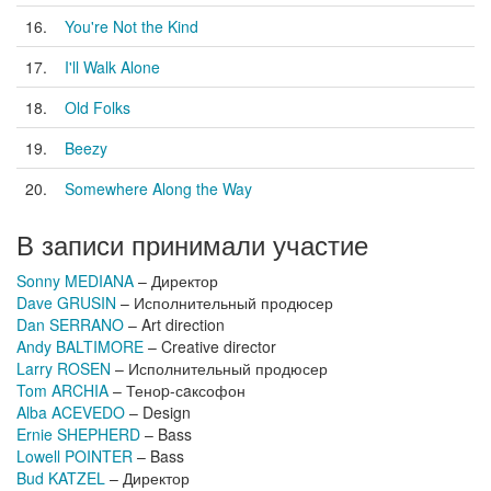
16.
You're Not the Kind
17.
I'll Walk Alone
18.
Old Folks
19.
Beezy
20.
Somewhere Along the Way
В записи принимали участие
Sonny MEDIANA
– Директор
Dave GRUSIN
– Исполнительный продюсер
Dan SERRANO
– Art direction
Andy BALTIMORE
– Creative director
Larry ROSEN
– Исполнительный продюсер
Tom ARCHIA
– Теноp-сaксофон
Alba ACEVEDO
– Design
Ernie SHEPHERD
– Bass
Lowell POINTER
– Bass
Bud KATZEL
– Директор