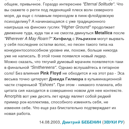
общем, привычное. Гораздо интереснее
"Eternal Solitude"
. Что
вы скажете о регги под леденящий плеск волн северного
моря, да еще с плавным переходом в пинк-флойдовскую
психоделику? А начинающаяся с уже традиционного
наигрыша на финских гуслях
"Higher Ground"
продолжает
движение туда, куда так и не смогла двинуться
Metallica
после
"Wherever A May Roam?"
Хэтфилд
с
Ульрихом
могут вырвать
у себя последние остатки волос, но песен такого типа на
конкурентосопособном уровне им, похоже, больше никогда
уже не написать. В этой гонке появился новый лидер.
Можно сказать, что тягучий думовый мрачняк появляется-таки
в финальной
"Smithereens"
. Однако вслушайтесь в гитарное
соло! Без влияния
Pink Floyd
не обходится и на этот раз - Эса
весьма точно цитирует
Дэвида Гилмора
в кульминационной
части старенькой
"Eshoes"
. При этом - никакого плагиата, ибо
цитата сия находится в совершенно новом для нее контексте.
Amorphis вот уже десять лет кряду являет собой редкий
пример рок-коллектива, способного изменять себя, не
изменяя себе. Что еще раз блистательно подтверждает их
новая работа.
14.08.2003,
Дмитрий БЕБЕНИН
(
ЗВУКИ РУ
)