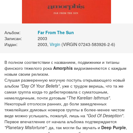
Альбом:
Far From The Sun
Записан:
2003
Издан:
2003,
Virgin
(VIRGIN 07243-583926-2-6)
В полном соответствии с названием, подвижники и титаны
финского тяжелого рока
Amorphis
видоизменяются с каждым
новым своим релизом.
Слушая размеренную могучую поступь открывающего новый
альбом
"Day Of Your Beliefs"
, уже с трудом веришь, что та же
самая группа когда-то дебютировала с суматошным,
немелодичным, почти дэтовым "
The Karelian Isthmus"
.
Некоторый отголосок ранних, до боли замедленных
тяжелейших думовых номеров группы в более-менее чистом
виде можно услышать, пожалуй, лишь на
"God Of Deseption"
.
Первое впечатление от начала альбома подтверждается
"Planetary Misfortune"
: да, так могли бы звучать и
Deep Purple
,