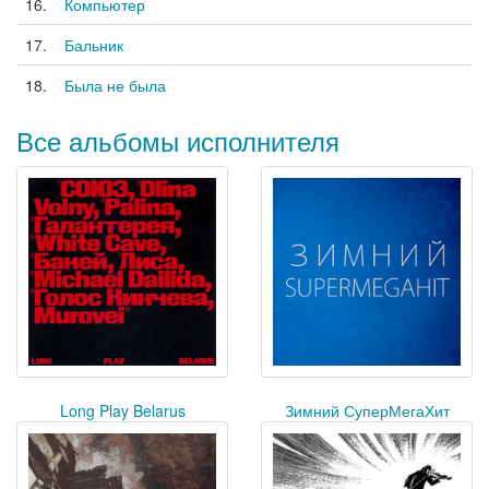
16.
Компьютер
17.
Бальник
18.
Была не была
Все альбомы исполнителя
Long Play Belarus
Зимний СуперМегаХит