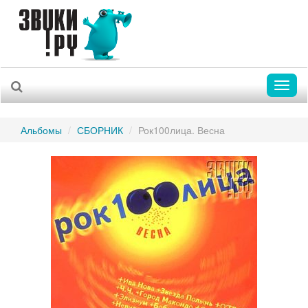
Toggl
naviga
Альбомы
СБОРНИК
Рок100лица. Весна