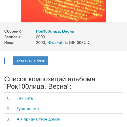
Сборник:
Рок100лица. Весна
Записан:
2003
Издан:
2003,
BirdsFabric
(BF-006CD)
вставить в блог
Список композиций альбома
"Рок100лица. Весна":
1.
Тау Кита
2.
Гуантанамо
3.
А я приду к тебе домой