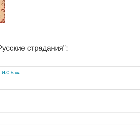
усские страдания":
р И.С.Баха