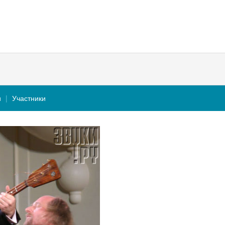
и
Участники