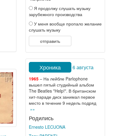
Я продолжу слушать музыку
зарубежного производства
У меня вообще пропало желание
слушать музыку
отправить
Хроника
6 августа
1965
– На лейбле Parlophone
вышел пятый студийный альбом
The Beatles "Help!". В британском
хит-параде диск занимал первое
место в течение 9 недель подряд
»»
Родились
Ernesto LECUONA