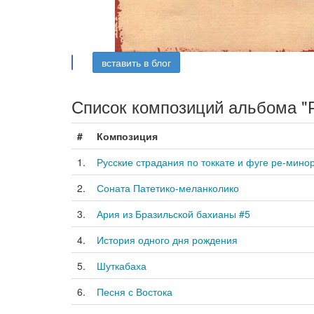
вставить в блог
Список композиций альбома "Р
#
Композиция
1.
Русские страдания по токкате и фуге ре-мино
2.
Соната Патетико-меланколико
3.
Ария из Бразильской бахианы #5
4.
История одного дня рождения
5.
Шуткабаха
6.
Песня с Востока