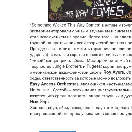
"Something Wicked This Way Comes" в активе у груп
экспериментировали с живым звучанием и синтезат
стал исключением из правил, более того - на плас
группой на протяжении всей творческой деятельнос
Прежде всего, стоить отметить гармоничное слияние
ударные), сэмплы и скретчи являются лишь логич
"живой" концепции альбома. Мастерски читаемый н
творчество Jungle Brothers и Fugees; корни инстру
американской джаз-фанковой школы
Roy Ayers, J
ходы, ответственность за которые можно возложит
Easy Access Orchestra
), являющихся неотъемлемо
Herbaliser . Достойны восхищения инструментальны
кажется, что среди плотного напора струнных и ду
Нью-Йорк...".
Хип-хоп, соул, эйсид-джаз, фанк, даун-темпо, easy
превращающей его прослушивание в сплошное удо