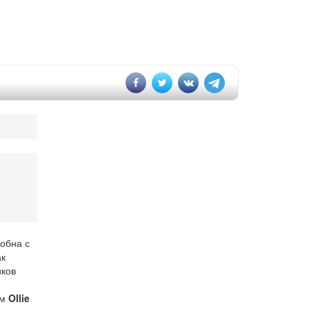
обна с
ак
иков
ем
Ollie