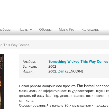
льбомы
Чарты
Обзоры
Music Pro
Календарь
ed This Way Comes
Альбом:
Something Wicked This Way Comes
Записан:
2002
Издан:
2002,
Zen
(ZENCD64)
Новая работа лондонского проекта
The Herbaliser
спос
максимальной эффективностью удовлетворить вкусы к
ценителей easy-listening, джаза и фанка, так и поклонн
хип-хопа.
Сформированный в начале 90-х музыкантами - дидже