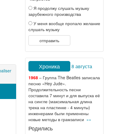
Я продолжу слушать музыку
зарубежного производства
У меня вообще пропало желание
слушать музыку
отправить
Хроника
8 августа
aliser
1968
– Группа The Beatles записала
песню «Hey Jude».
Продолжительность песни
составила 7 минут и для выпуска её
на сингле (максимальная длина
трека на пластинке - 4 минуты)
инженерами были применены
новые методы в грамзаписи
»»
Родились