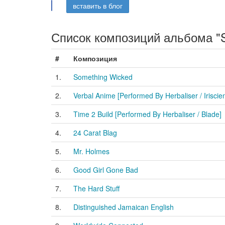
вставить в блог
Список композиций альбома "S
#
Композиция
1.
Something Wicked
2.
Verbal Anime [Performed By Herbaliser / Iriscie
3.
Time 2 Build [Performed By Herbaliser / Blade]
4.
24 Carat Blag
5.
Mr. Holmes
6.
Good Girl Gone Bad
7.
The Hard Stuff
8.
Distinguished Jamaican English