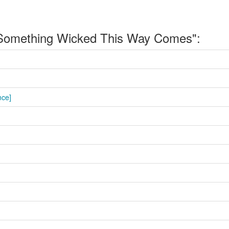
omething Wicked This Way Comes":
nce]