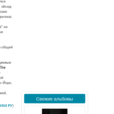
ался
 эйсид-
ские
 релиза
s" не
ые
в общей
нджевые
The
e
ой
ю-Йорк,
ией,
Свежие альбомы
УКИ РУ
)