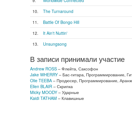
9.
Worldwide Connected
10.
The Turnaround
11.
Battle Of Bongo Hill
12.
It Ain't Nuttin'
13.
Unsungsong
В записи принимали участие
Andrew ROSS
– Флейта, Саксофон
Jake WHERRY
– Бас-гитара, Программирование, Ги
Olie TEEBA
– Продюсер, Программирование, Аранж
Ellen BLAIR
– Скрипка
Micky MOODY
– Ударные
Kaidi TATHAM
– Клавишные