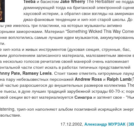
Teeba
и басистом
Jake Wherry
The Herbaliser не подд
доминирующей тогда на британской электронной сцене
хаусовой истерии, а обратил свои взгляды на американ
джаз-фанковые тенденции и хип-хоп старой школы. До
пы уже имелось три пластинки, на которых музыканты активно
орными заморочками. Материал "Something Wicked This Way Come
тинке воплотились самые лучшие идеи музыкантов, аккумулированн
ти.
 хип-хопа и живых инструментов (духовая секция, струнные, бас,
еским дополнением записанного материала, малозаметным звеном 
а несколько голосов речитатив своей манерой очень напоминает
ментальной части стоит искать в работах типичных представителей
ohnny Pate, Ramsey Lewis
. Стоит также отметить хитроумные лау
ь на пару небезызвестных персонажей
Andrew Ross
и
Ralph Lamb
(
й частью разросшегося до внушительных размеров коллектива Th
е пьесы, в духе лучших традиций зарубежной эстрады 60-70-х; пор
ховой секции вот-вот материализуется
Синатра
и затянет свое - "Нь
-listening, трип-хоп наполняют альбом позитивной искрящейся энерг
вольствие.
17.12.2002,
Александр МУРЗАК
(
ЗВ