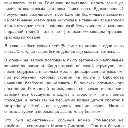
вокалистка Наташа Романова попыталась напеть эскизную
линию к клавишным аккордам Гришенкова. Вдохновленный
полученным результатом, поэт Евгений Кормильцев выскочил
на лестничную клетку дома культуры и в течение часа написал
к этой мелодии текст - наполненный безысходностью монолог
( красной глиной полон рот ) о всепожирающем кроваво-
красном котловане.
Я знаю, любовь сожжет тебя/Во тьме ты найдешь одни лишь
слезы/С каждым часом ближе дно/Кольцо смыкает котлован .
В студии на запись Котлована было затрачено наибольшее
количество времени. Хард-роковая по своей структуре, эта
песня содержала несколько мест с форсированным вокалом,
при исполнении которых стрелки на пульте у Бабойлова
начинали безбожно зашкаливать. В поисках оптимального
положения Романовой приходилось во время исполнения
верхних нот бесшумно отходить в сторону и петь припев
приседая, а затем так же бесшумно возвращаться обратно к
микрофону. Чтобы не издавать лишних звуков, Наташа
снимала туфли и перемещалась по ковру босиком.
Это был единственный сольный номер Романовой на
альбоме, - вспоминает Михаил Симаков. - Она его безумно