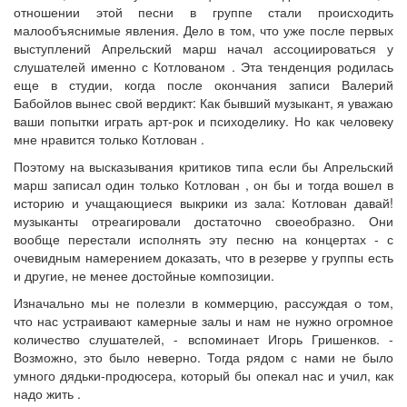
отношении этой песни в группе стали происходить
малообъяснимые явления. Дело в том, что уже после первых
выступлений Апрельский марш начал ассоциироваться у
слушателей именно с Котлованом . Эта тенденция родилась
еще в студии, когда после окончания записи Валерий
Бабойлов вынес свой вердикт: Как бывший музыкант, я уважаю
ваши попытки играть арт-рок и психоделику. Но как человеку
мне нравится только Котлован .
Поэтому на высказывания критиков типа если бы Апрельский
марш записал один только Котлован , он бы и тогда вошел в
историю и учащающиеся выкрики из зала: Котлован давай!
музыканты отреагировали достаточно своеобразно. Они
вообще перестали исполнять эту песню на концертах - с
очевидным намерением доказать, что в резерве у группы есть
и другие, не менее достойные композиции.
Изначально мы не полезли в коммерцию, рассуждая о том,
что нас устраивают камерные залы и нам не нужно огромное
количество слушателей, - вспоминает Игорь Гришенков. -
Возможно, это было неверно. Тогда рядом с нами не было
умного дядьки-продюсера, который бы опекал нас и учил, как
надо жить .