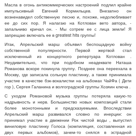
Масла в огонь антикоммерческих настроений подлил крайне
импульсивный Евгений Кормильцев. Внезапно он
возненавидел собственную песню и, похоже, недолюбливает
ее до сих пор. Я налагаю на Котлован вето автора, -
запальчиво кричал он. - Мы сотрем ее с лица земли! Я
запрещаю включать ее в greatest hits группы!
Итак, Апрельский марш объявил беспощадную войну
собственной популярности. Первой жертвой стал
исключенный из концертного репертуара Котлован .
Неудивительно, что при подобном неадеквате Наташа
Романова вскоре покинула группу. Позднее она переехала в
Москву, где записала сольную пластинку, а также принимала
участие в качестве бэк-вокалистки на альбомах ЧайФа ( Дети
гор ), Сергея Галанина и волгоградской группы Хозяин ключа .
С уходом Романовой музыка группы потеряла какую-то
надрывность и нерв. Большинство новых композиций стали
более монотонными и предсказуемыми. Впоследствии
Апрельский марш развивался словно по инерции: он
принимал участие в движении Рок чистой воды , выпустил
виниловую пластинку Голоса (компиляция, составленная из
двух первых альбомов), зачем-то снялся в эстрадной