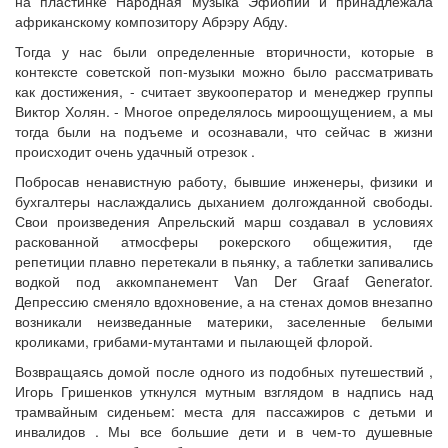
на пластинке Народная музыка Эфиопии и принадлежала
африканскому композитору Абрэру Абду.
Тогда у нас были определенные вторичности, которые в
контексте советской поп-музыки можно было рассматривать
как достижения, - считает звукооператор и менеджер группы
Виктор Холян. - Многое определялось мироощущением, а мы
тогда были на подъеме и осознавали, что сейчас в жизни
происходит очень удачный отрезок .
Побросав ненавистную работу, бывшие инженеры, физики и
бухгалтеры наслаждались дыханием долгожданной свободы.
Свои произведения Апрельский марш создавал в условиях
раскованной атмосферы рокерского общежития, где
репетиции плавно перетекали в пьянку, а таблетки запивались
водкой под аккомпанемент Van Der Graaf Generator.
Депрессию сменяло вдохновение, а на стенах домов внезапно
возникали неизведанные материки, заселенные белыми
кроликами, грибами-мутантами и пылающей флорой.
Возвращаясь домой после одного из подобных путешествий ,
Игорь Гришенков уткнулся мутным взглядом в надпись над
трамвайным сиденьем: места для пассажиров с детьми и
инвалидов . Мы все большие дети и в чем-то душевные