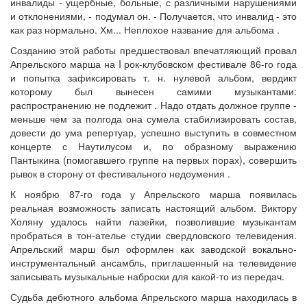
инвалиды - ущербные, больные, с различными нарушениями
и отклонениями, - подумал он. - Получается, что инвалид - это
как раз нормально. Хм... Неплохое название для альбома .
Созданию этой работы предшествовал впечатляющий провал
Апрельского марша на I рок-клубовском фестивале 86-го года
и попытка зафиксировать т. н. нулевой альбом, вердикт
которому был вынесен самими музыкантами:
распространению не подлежит . Надо отдать должное группе -
меньше чем за полгода она сумела стабилизировать состав,
довести до ума репертуар, успешно выступить в совместном
концерте с Наутилусом и, по образному выражению
Пантыкина (помогавшего группе на первых порах), совершить
рывок в сторону от фестивального недоумения .
К ноябрю 87-го года у Апрельского марша появилась
реальная возможность записать настоящий альбом. Виктору
Холяну удалось найти лазейки, позволившие музыкантам
пробраться в тон-ателье студии свердловского телевидения.
Апрельский марш был оформлен как заводской вокально-
инструментальный ансамбль, приглашенный на телевидение
записывать музыкальные наброски для какой-то из передач.
Судьба дебютного альбома Апрельского марша находилась в