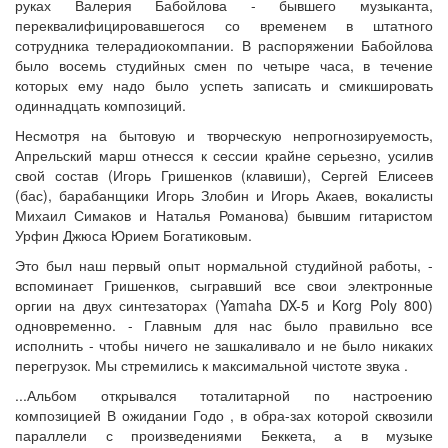
руках Валерия Бабойлова - бывшего музыканта,
переквалифицировавшегося со временем в штатного
сотрудника телерадиокомпании. В распоряжении Бабойлова
было восемь студийных смен по четыре часа, в течение
которых ему надо было успеть записать и смикшировать
одиннадцать композиций.
Несмотря на бытовую и творческую непрогнозируемость,
Апрельский марш отнесся к сессии крайне серьезно, усилив
свой состав (Игорь Гришенков (клавиши), Сергей Елисеев
(бас), барабанщики Игорь Злобин и Игорь Акаев, вокалисты
Михаил Симаков и Наталья Романова) бывшим гитаристом
Урфин Джюса Юрием Богатиковым.
Это был наш первый опыт нормальной студийной работы, -
вспоминает Гришенков, сыгравший все свои электронные
оргии на двух синтезаторах (Yamaha DX-5 и Korg Poly 800)
одновременно. - Главным для нас было правильно все
исполнить - чтобы ничего не зашкаливало и не было никаких
перегрузок. Мы стремились к максимальной чистоте звука .
...Альбом открывался тоталитарной по настроению
композицией В ожидании Годо , в обра-зах которой сквозили
параллели с произведениями Беккета, а в музыке