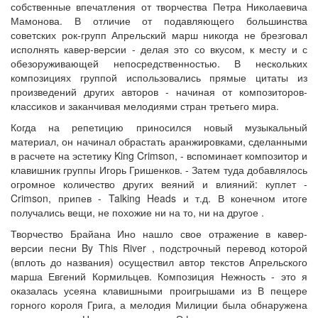
собственные впечатления от творчества Петра Николаевича
Мамонова. В отличие от подавляющего большинства
советских рок-групп Апрельский марш никогда не брезговал
исполнять кавер-версии - делая это со вкусом, к месту и с
обезоруживающей непосредственностью. В нескольких
композициях группой использовались прямые цитаты из
произведений других авторов - начиная от композиторов-
классиков и заканчивая мелодиями стран третьего мира.
Когда на репетицию приносился новый музыкальный
материал, он начинал обрастать аранжировками, сделанными
в расчете на эстетику King Crimson, - вспоминает композитор и
клавишник группы Игорь Гришенков. - Затем туда добавлялось
огромное количество других веяний и влияний: куплет -
Crimson, припев - Talking Heads и т.д. В конечном итоге
получались вещи, не похожие ни на то, ни на другое .
Творчество Брайана Ино нашло свое отражение в кавер-
версии песни By This River , подстрочный перевод которой
(вплоть до названия) осуществил автор текстов Апрельского
марша Евгений Кормильцев. Композиция Нежность - это я
оказалась усеяна клавишными проигрышами из В пещере
горного короля Грига, а мелодия Милиции была обнаружена