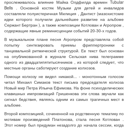
прослеживалось влияние Майка Олдфилда времен Tubular
Bells . Основной костяк Музыки для детей и инвалидов
составляли полуистеричная Милиция , Дантист (мазохистские
идеи которого получили дальнейшее развитие на альбоме
Сержант Бертран ), а также композиции Котлован и Агропром ,
содержащие явные реминисценции событий 20-30-х годов.
В музыкальном плане песня Агропром представляла собой
попытку синтезировать приемы фриппертроники с
танцевальной ритмической структурой. Ее текст был основан
на опубликованной в журнале Сельская нива телеграмме
одного из двадцатипятитысячников , из которой следует, что
местные органы саботируют создание колхозов.
Помощи колхозу не видел никакой... - монотонным голосом
читал Михаил Симаков текст письма председателя колхоза
Новый мир Петра Ильича Ефимова. На фоне психоделических
клавишных импровизаций Гришенкова эти слова звучали как
сигнал бедствия, являясь одним из самых трагичных мест в
альбоме.
Второй композицией, сочиненной на родственную тематику по
мотивам произведений Платонова, стала песня Котлован .
Этот номер был придуман незадолго до начала сессии, когда