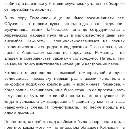
любила, и на записи у Наташи случались чуть ли не обмороки
от переизбытка эмоций .
В ту пору Романовой еще не было восемнадцати лет.
Обучаясь на первом курсе эстрадно-джазового отделения
музучилища имени Чайковского, она до сотрудничества с
Апрельским маршем пела лишь в малоизвестном девичьем
ансамбле Нежность , специализировавшемся на песнях
патриотического и эстрадного содержания. Показательно, что
никто в Апрельском марше не переучивал Романову - не
владея в совершенстве законами сольфеджио, Наташа, тем
не менее, тонко чувствовала интонации и настроение песен.
Котлован я исполняла с высокой температурой и жутко
волновалась, поскольку первый раз в жизни исполняла в
микрофон подобную композицию, - вспоминает Романова. -
Когда запись закончилась, мне было страшно ее прослушивать
- музыканты чуть ли не силой надели на меня наушники. И
когда я услышала смикшированный вариант, у меня на глаза
навернулись слезы. Я почувствовала, что песня прошла на
одном дыхании .
После того, как работа над альбомом была завершена и стало
понятно, каким могучим потенциалом обладает Котлован , в