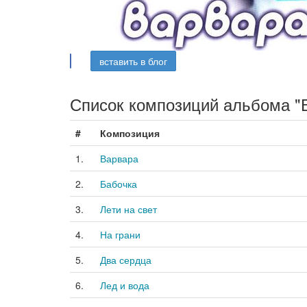
вставить в блог
Список композиций альбома "
#
Композиция
1.
Варвара
2.
Бабочка
3.
Лети на свет
4.
На грани
5.
Два сердца
6.
Лед и вода