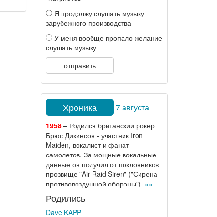
Я продолжу слушать музыку
зарубежного производства
У меня вообще пропало желание
слушать музыку
отправить
Хроника
7 августа
1958
– Родился британский рокер
Брюс Дикинсон - участник Iron
Maiden, вокалист и фанат
самолетов. За мощные вокальные
данные он получил от поклонников
прозвище "Air Raid Siren" ("Сирена
противовоздушной обороны")
»»
Родились
Dave KAPP