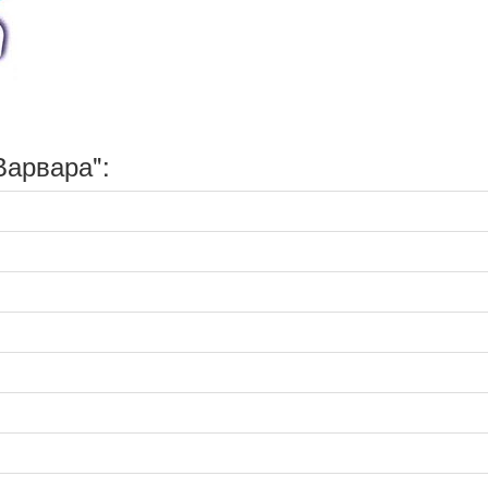
Варвара":